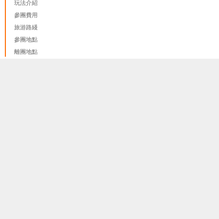
玩法介紹
參團費用
旅游路綫
參團地點
離團地點
紅線
我們只使用 cookies來提供最佳體驗, 並不會追踪您的任何個人
藍線
done
訊息
更多資料訊息
綠線
紫線 A
紫線 B
黃線
橙線
啡線
粉線
護照和簽證
隐私和政策
報名程序和報名須知
關於我們