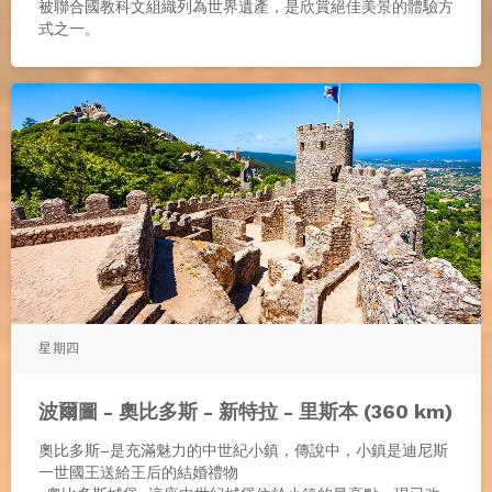
被聯合國教科文組織列為世界遺產，是欣賞絕佳美景的體驗方
式之一。
星期四
波爾圖 - 奧比多斯 - 新特拉 - 里斯本 (360 km)
奧比多斯–是充滿魅力的中世紀小鎮，傳說中，小鎮是迪尼斯
一世國王送給王后的結婚禮物