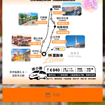
date_range
行程