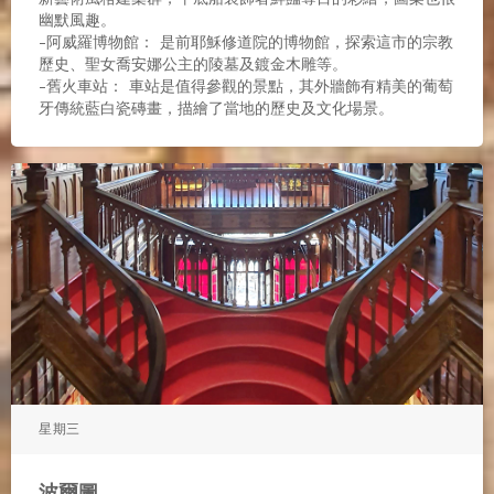
幽默風趣。
-阿威羅博物館： 是前耶穌修道院的博物館，探索這市的宗教
歷史、聖女喬安娜公主的陵墓及鍍金木雕等。
-舊火車站： 車站是值得參觀的景點，其外牆飾有精美的葡萄
牙傳統藍白瓷磚畫，描繪了當地的歷史及文化場景。
星期三
波爾圖