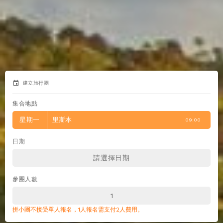
event
建立旅行團
集合地點
星期一
里斯本
09:00
日期
參團人數
拼小團不接受單人報名，1人報名需支付2人費用。