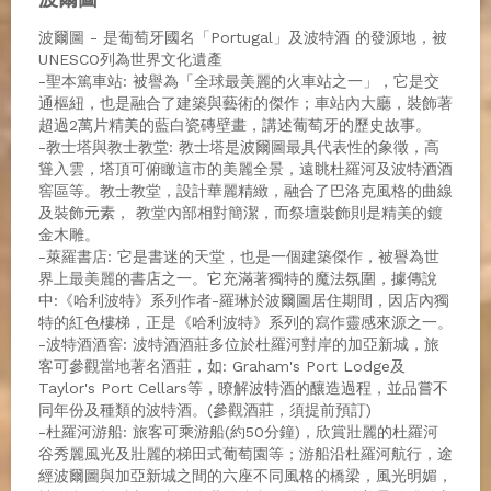
波爾圖 - 是葡萄牙國名「Portugal」及波特酒 的發源地，被
UNESCO列為世界文化遺產
-聖本篤車站: 被譽為「全球最美麗的火車站之一」，它是交
通樞紐，也是融合了建築與藝術的傑作；車站內大廳，裝飾著
超過2萬片精美的藍白瓷磚壁畫，講述葡萄牙的歷史故事。
-教士塔與教士教堂: 教士塔是波爾圖最具代表性的象徵，高
聳入雲，塔頂可俯瞰這市的美麗全景，遠眺杜羅河及波特酒酒
窖區等。教士教堂，設計華麗精緻，融合了巴洛克風格的曲線
及裝飾元素， 教堂內部相對簡潔，而祭壇裝飾則是精美的鍍
金木雕。
-萊羅書店: 它是書迷的天堂，也是一個建築傑作，被譽為世
界上最美麗的書店之一。它充滿著獨特的魔法氛圍，據傳說
中:《哈利波特》系列作者-羅琳於波爾圖居住期間，因店內獨
特的紅色樓梯，正是《哈利波特》系列的寫作靈感來源之一。
-波特酒酒窖: 波特酒酒莊多位於杜羅河對岸的加亞新城，旅
客可參觀當地著名酒莊，如: Graham's Port Lodge及
Taylor's Port Cellars等，瞭解波特酒的釀造過程，並品嘗不
同年份及種類的波特酒。(參觀酒莊，須提前預訂)
-杜羅河游船: 旅客可乘游船(約50分鐘)，欣賞壯麗的杜羅河
谷秀麗風光及壯麗的梯田式葡萄園等；游船沿杜羅河航行，途
經波爾圖與加亞新城之間的六座不同風格的橋梁，風光明媚，