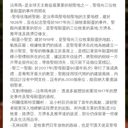
法蒂瑪–是全球天主教徒最重要的朝聖地之一，聖母向三位牧
童顯靈的事件而聞名
-聖母玫瑰經聖殿: 是法蒂瑪聖母朝聖地的主要地標，建於
1928年，旨在紀念聖母於1917年向三個牧童顯靈的事件。聖
殿內最重要的部分，是聖母顯靈的三位牧童的墓地:方濟各、
雅琴達及路濟亞修女。
-顯靈小聖堂: 建於1919年，是聖母向三位牧童顯靈的地點，
氣氛莊嚴；根據牧童們的描述，是聖母要求在此地為她建立一
座小聖堂。聖母的雕像矗立於基座上，是標記著當年顯靈時那
棵小聖櫟樹所在的位置，據說當年信徒們，將聖樹的樹枝一片
片帶走留作紀念，導致聖樹消失，現只留下這個位置標記。
-聖三一聖殿: 於2007年(聖母顯靈90週年前夕) 舉行了落成典
禮，是葡萄牙最大的教堂；聖殿採用現代簡約的建築風格，內
部設計沒有中間支柱，設有約8,000個座位，能容納大量虔誠
朝聖者。
-互動博物館--法蒂瑪奇跡： 透過多媒體技術重現1917年的歷
史事件及聖母顯靈的過程。
-阿爾儒斯特雷爾村： 這小村莊仍保留了當年的風貌，讓朝聖
者能更深入地瞭解這段歷史的起點。村內最主要的景點是3位
牧童 : 路濟亞、方濟各及雅琴達的故居，部分仍保留著一些傢
具及生活用品等。
-瓦林紐斯： 是牧童們日常放牧的路線，也是守護天使及聖母