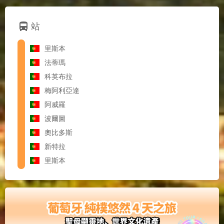
directions_bus
站
里斯本
法蒂瑪
科英布拉
梅阿利亞達
阿威羅
波爾圖
奧比多斯
新特拉
里斯本