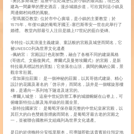
-奧比多斯城堡: 這座中世紀城堡位於小鎮的最高點，現已改
建為一間豪華的歷史酒店，漫步城牆步道，可欣賞到這小鎮及
周邊鄉村純樸的風貌。
-聖瑪麗亞教堂: 位於市中心廣場，是小鎮的主要教堂；於
1575年，年僅10歲的葡萄牙國王-塞巴斯蒂安一世在此舉行了
婚禮。 教堂內部最引人注目是牆上17世紀的藍白瓷磚。
辛特拉–以其浪漫主義建築、童話般的宮殿及城堡而聞名，它
被UNESCO列為世界文化遺產
-佩納宮： 宮殿設計色彩鮮艷，融合了各種不同的建築風格
(哥德式、文藝復興式、摩爾式及曼努埃爾式）的宮殿，是新
特拉最具標誌性的景點；它坐落在山頂，廣闊的佩納公園，景
觀非常壯麗。
-雷加萊拉莊園： 是一個神秘的莊園，以其哥德式建築、精心
設計的花園及著名的「啓示井」而聞名，該井是一個螺旋形樓
梯，是通向一系列地下隧道及迷宮的。
-摩爾人城堡： 這座中世紀防禦工事的城牆蜿蜒在山脊上，可
俯瞰新特拉山脈及海岸線的壯麗全景。
-新特拉國家宮： 是葡萄牙保存最完整的中世紀皇家宮殿，以
其巨大的白色雙錐形煙囪而聞名，是葡萄牙最古老的宮殿之
一，並被聯合國教科文組織列為世界文化遺產。
是日約於傍晚時分安抵里斯本，司導隨即歡送貴賓前往預定地