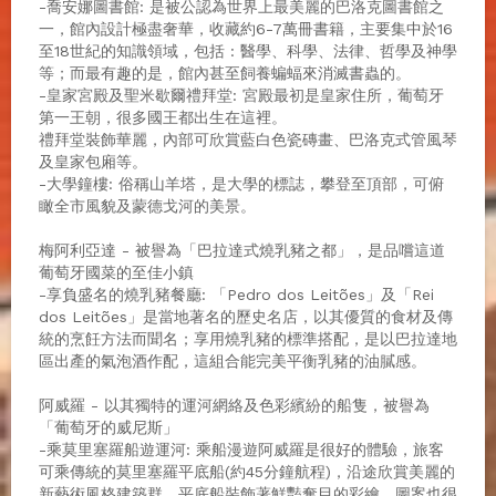
-喬安娜圖書館: 是被公認為世界上最美麗的巴洛克圖書館之
一，館內設計極盡奢華，收藏約6-7萬冊書籍，主要集中於16
至18世紀的知識領域，包括 : 醫學、科學、法律、哲學及神學
等；而最有趣的是，館內甚至飼養蝙蝠來消滅書蟲的。
-皇家宮殿及聖米歇爾禮拜堂: 宮殿最初是皇家住所，葡萄牙
第一王朝，很多國王都出生在這裡。
禮拜堂裝飾華麗，內部可欣賞藍白色瓷磚畫、巴洛克式管風琴
及皇家包廂等。
-大學鐘樓: 俗稱山羊塔，是大學的標誌，攀登至頂部，可俯
瞰全市風貌及蒙德戈河的美景。
梅阿利亞達 - 被譽為「巴拉達式燒乳豬之都」，是品嚐這道
葡萄牙國菜的至佳小鎮
-享負盛名的燒乳豬餐廳: 「Pedro dos Leitões」及「Rei
dos Leitões」是當地著名的歷史名店，以其優質的食材及傳
統的烹飪方法而聞名；享用燒乳豬的標準搭配，是以巴拉達地
區出產的氣泡酒作配，這組合能完美平衡乳豬的油膩感。
阿威羅 - 以其獨特的運河網絡及色彩繽紛的船隻，被譽為
「葡萄牙的威尼斯」
-乘莫里塞羅船遊運河: 乘船漫遊阿威羅是很好的體驗，旅客
可乘傳統的莫里塞羅平底船(約45分鐘航程)，沿途欣賞美麗的
新藝術風格建築群，平底船裝飾著鮮豔奪目的彩繪，圖案也很