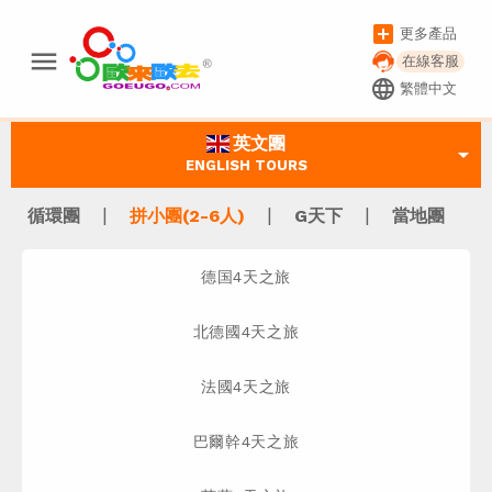
add_box
更多產品
menu
在線客服
language
繁體中文
英文團
arrow_drop_down
ENGLISH TOURS
|
|
|
循環團
拼小團(2-6人)
G天下
當地團
德国4天之旅
北德國4天之旅
法國4天之旅
巴爾幹4天之旅