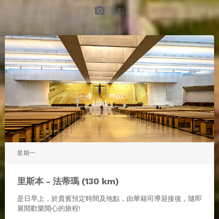
photo_camera
景點
星期一
里斯本 - 法蒂瑪 (130 km)
是日早上，於貴賓預定時間及地點，由華籍司導迎接後，隨即
展開歡樂開心的旅程!