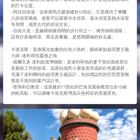
的打卡位置。
-阿拉伯浴場 : 這座羅馬式建築建於12世紀，它是模仿了摩爾
人的浴室風格。遊客可以探索冷水浴室、溫水浴室及熱水浴室
等房間，感受古代的沐浴文化。
-自由大道 : 是赫羅納最熱鬧的步行街之一，兩旁綠樹成蔭，
設有許多咖啡室、商店及餐廳，是悠閒購物的好去處。
卡達克斯 : 是個風光如畫的白色小漁村，藝術家如超現實主義
大師-達利尋找靈感之地
-薩爾瓦多·達利故居博物館 : 是達利和他的妻子加拉曾經居住
及藝術工作的故居。這座由漁民小屋改造而成的白色建築群，
充滿了達利獨特的超現實主義設計，包括標誌性的巨型蛋形雕
塑及不規則的窗戶設計等。
-聖瑪利亞教堂 : 這座建於17世紀的巴洛克風格教堂位於小鎮
的較高點，可以俯瞰卡達克斯灣及白色村莊的美麗景色。