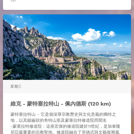
星期三
維克 - 蒙特塞拉特山 - 佩內德斯 (120 km)
蒙特塞拉特山 - 它是個深厚宗教歷史與文化意義的獨特之
地，以其鋸齒狀的奇特山形及蒙塞拉特修道院而聞名
-蒙塞拉特修道院：這座宏偉的修道院建於11世紀，是加泰隆
尼亞最重要的宗教聖地。修道院融合了哥德式與文藝復興風