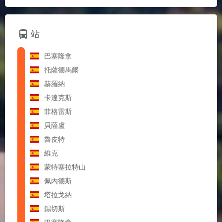
directions_bus
站
巴塞隆拿
托薩德馬爾
赫羅納
卡達克斯
菲格雷斯
貝薩盧
魯皮特
維克
蒙特塞拉特山
佩內德斯
塔拉戈納
錫切斯