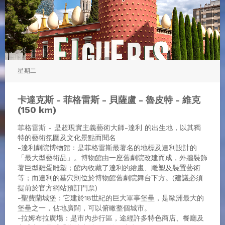
星期二
卡達克斯 - 菲格雷斯 - 貝薩盧 - 魯皮特 - 維克
(150 km)
菲格雷斯 - 是超現實主義藝術大師-達利 的出生地，以其獨
特的藝術氛圍及文化景點而聞名
-達利劇院博物館：是菲格雷斯最著名的地標及達利設計的
「最大型藝術品」。博物館由一座舊劇院改建而成，外牆裝飾
著巨型雞蛋雕塑；館內收藏了達利的繪畫、雕塑及裝置藝術
等；而達利的墓穴則位於博物館舊劇院舞台下方。(建議必須
提前於官方網站預訂門票)
-聖費蘭城堡：它建於18世紀的巨大軍事堡壘，是歐洲最大的
堡壘之一，佔地廣闊，可以俯瞰整個城市。
-拉姆布拉廣場：是市內步行區，途經許多特色商店、餐廳及