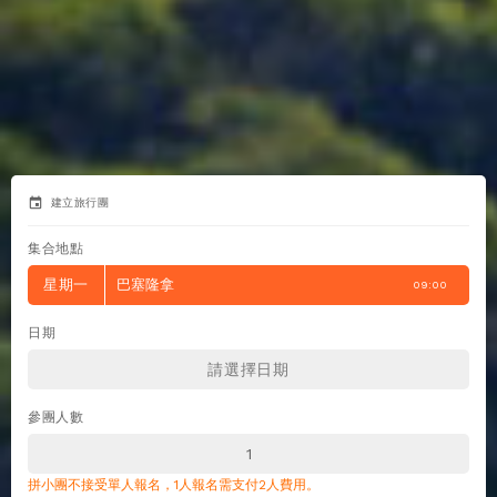
event
建立旅行團
集合地點
星期一
巴塞隆拿
09:00
日期
參團人數
拼小團不接受單人報名，1人報名需支付2人費用。