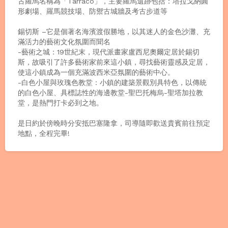
古羅馬名稱為「Tarraco」，主要羅馬遺跡包括：塔拉戈納圓
形劇場、羅馬競技場、防禦古城牆及考古步道等
錫切斯 –它是個著名海濱渡假勝地，以其迷人的金色沙灘、充
滿活力的藝術文化氛圍而聞名
-藝術之城：19世紀末，現代派畫家盧西尼奧爾定居於錫切
斯，故吸引了許多藝術家前來這小鎮，尋找藝術靈感及定居，
使這小鎮成為一個充滿波西米亞氛圍的藝術中心。
-白色小屋與玫瑰色教堂：小鎮的建築景觀別具特色，以傳統
的白色小屋、具標誌性的海邊教堂-聖巴托梅烏-聖塔加拉教
堂，是熱門打卡必到之地。
是日約於傍晚時分安抵巴塞隆拿，司導隨即歡送貴賓前往預定
地點，全程完畢!