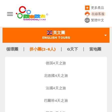
add_box
更多產品
menu
在線客服
language
繁體中文
英文團
arrow_drop_down
ENGLISH TOURS
|
|
|
循環團
拼小團(2-6人)
G天下
當地團
德国4天之旅
北德國4天之旅
法國4天之旅
巴爾幹4天之旅