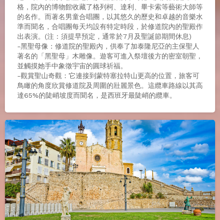
格，院內的博物館收藏了格列柯、達利、畢卡索等藝術大師等
的名作。而著名男童合唱團，以其悠久的歷史和卓越的音樂水
準而聞名，合唱團每天均設有特定時段，於修道院內的聖殿作
出表演。(注：須提早預定，通常於7月及聖誕節期間休息)
-黑聖母像：修道院的聖殿內，供奉了加泰隆尼亞的主保聖人
著名的「黑聖母」木雕像。遊客可進入祭壇後方的密室朝聖，
並觸摸她手中象徵宇宙的圓球祈福。
-觀賞聖山奇觀：它連接到蒙特塞拉特山更高的位置，旅客可
鳥瞰的角度欣賞修道院及周圍的壯麗景色。這纜車路線以其高
達65%的陡峭坡度而聞名，是西班牙最陡峭的纜車。