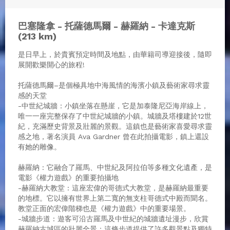
巴塞隆拿 - 托薩德馬爾 - 赫羅納 - 卡達克斯
(213 km)
是日早上，於貴賓預定時間及地點，由華籍司導迎接後，隨即
展開歡樂開心的旅程!
托薩德馬爾–是個極具地中海風情的海濱小鎮及藝術家尋求靈
感的天堂
-中世紀城牆：小鎮坐落在懸崖，它是加泰隆尼亞海岸線上，
唯一一座完整保存了中世紀城牆的小鎮。城牆及塔樓建於12世
紀，充滿歷史背景及壯麗的景觀。這鎮也是藝術家喜愛尋求靈
感之地，著名演員 Ava Gardner 曾在此拍攝電影，鎮上還設
有她的雕像。
赫羅納 : 它融合了羅馬、中世紀及阿拉伯等多種文化遺產，是
電影《權力遊戲》的重要拍攝地
-赫羅納大教堂 : 這座宏偉的哥德式大教堂，是赫羅納最重要
的地標。它以擁有世界上第二寬的無支柱哥德式中殿而聞名。
教堂正面的宏偉階梯也是《權力遊戲》中的重要場景。
-城牆步道 : 遊客可沿古羅馬及中世紀的城牆遺址漫步，欣賞
赫羅納古城區的壯麗全景；這條步道提供了許多觀景點及獨特