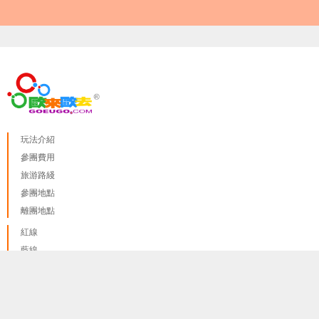
玩法介紹
參團費用
旅游路綫
參團地點
離團地點
紅線
藍線
綠線
我們只使用 cookies來提供最佳體驗, 並不會追踪您的任何個人
done
紫線 A
訊息
更多資料訊息
紫線 B