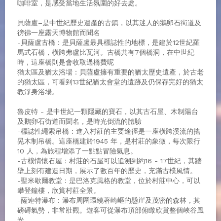
咖啡室，是感受當地生活氛圍的好去處。
貝薩盧–是中世紀歷史遺產的古鎮，以其迷人的鵝卵石街道及
徬彿一座露天博物館而聞名
-貝薩盧古橋：是貝薩盧最具標誌性的地標，是建於12世紀羅
馬式石橋，橫跨弗盧比瓦河。古橋共有7個橋洞，在中世紀
時，這座橋則是會收取過橋費呢
猶太區及猶太浴場：貝薩盧擁有重要的猶太歷史遺產，於古老
的猶太區，可看到13世紀猶太會堂的遺跡及仍保存完好的猶太
教淨身浴場。
魯皮特 - 是中世紀一顆隱藏的寶石，以其古石屋、木制陽台
及鵝卵石街道而聞名，是時光倒流的體驗
-標誌性繩索吊橋：進入村莊的主要途徑是一座橫跨溪流的搖
晃木制吊橋。這座橋建於1945 年，是村莊的象徵，每次限行
10 人，為旅程增添了一點點冒險氣息。
-古樸情懷石屋：村莊的石屋可以追溯到約16 - 17世紀，其牆
壁上刻有建造日期，展示了數百年的歷史，充滿古樸風情。
-聖米歇爾教堂：是巴洛克風格的教堂，位於村莊中心，可以
攀登鐘樓，欣賞村莊全景。
-薩連特瀑布：瀑布周圍環繞著崎嶇的懸崖及茂密的森林，其
磅礡氣勢，非常壯觀。遊客可從瀑布頂部俯瞰欣賞整個峽谷風
光。