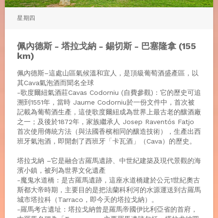
星期四
佩內德斯 - 塔拉戈納 - 錫切斯 - 巴塞隆拿 (155
km)
佩內德斯–這處山區氣候溫和宜人，是頂級葡萄酒盛產區，以
其Cava氣泡酒而聞名全球
-歌度爾紐氣酒莊Cavas Codorniu (自費參觀) : 它的歷史可追
溯到1551年，當時 Jaume Codorniu於一份文件中，首次被
記載為葡萄酒生產，這使歌度爾紐成為世界上最古老的釀酒廠
之一；及後於1872年，家族繼承人 Josep Raventós Fatjo
首次使用傳統方法（與法國香檳相同的釀造技術），生產出西
班牙氣泡酒，即開創了西班牙「卡瓦酒」（Cava）的歷史。
塔拉戈納 –它是融合古羅馬遺跡、中世紀建築及現代景觀的海
濱小鎮，被列為世界文化遺產
-魔鬼水道橋 : 是古羅馬遺跡，這座水道橋建於公元1世紀奧古
斯都大帝時期，主要目的是把法蘭科利河的水源運送到古羅馬
城市塔拉科（Tarraco，即今天的塔拉戈納）。
-羅馬考古遺址：塔拉戈納曾是羅馬帝國伊比利亞省的首府，