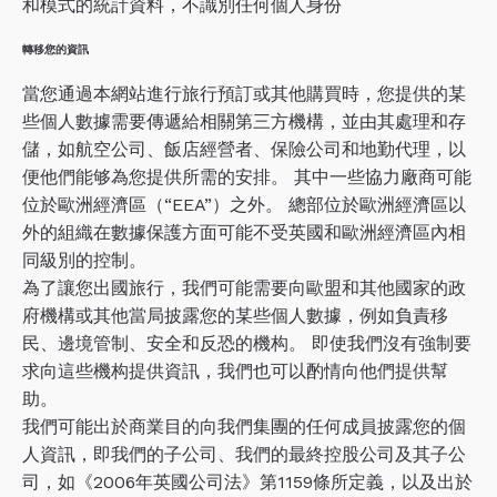
和模式的統計資料，不識別任何個人身份
轉移您的資訊
當您通過本網站進行旅行預訂或其他購買時，您提供的某
些個人數據需要傳遞給相關第三方機構，並由其處理和存
儲，如航空公司、飯店經營者、保險公司和地勤代理，以
便他們能够為您提供所需的安排。 其中一些協力廠商可能
位於歐洲經濟區（“EEA”）之外。 總部位於歐洲經濟區以
外的組織在數據保護方面可能不受英國和歐洲經濟區內相
同級別的控制。
為了讓您出國旅行，我們可能需要向歐盟和其他國家的政
府機構或其他當局披露您的某些個人數據，例如負責移
民、邊境管制、安全和反恐的機构。 即使我們沒有強制要
求向這些機构提供資訊，我們也可以酌情向他們提供幫
助。
我們可能出於商業目的向我們集團的任何成員披露您的個
人資訊，即我們的子公司、我們的最終控股公司及其子公
司，如《2006年英國公司法》第1159條所定義，以及出於