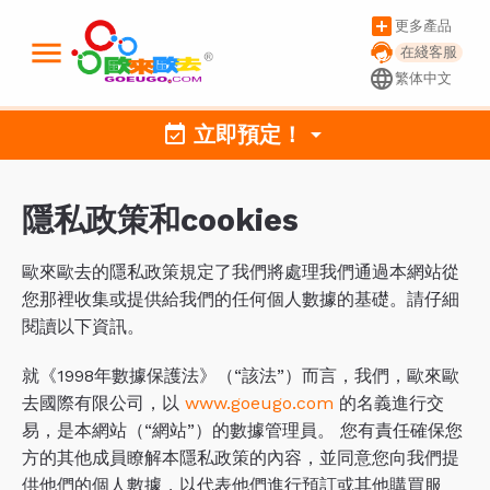
add_box
更多產品
menu
在綫客服
language
繁体中文
event_available
立即預定！
arrow_drop_down
隱私政策和cookies
歐來歐去的隱私政策規定了我們將處理我們通過本網站從
您那裡收集或提供給我們的任何個人數據的基礎。請仔細
閱讀以下資訊。
就《1998年數據保護法》（“該法”）而言，我們，歐來歐
去國際有限公司，以
www.goeugo.com
的名義進行交
易，是本網站（“網站”）的數據管理員。 您有責任確保您
方的其他成員瞭解本隱私政策的內容，並同意您向我們提
供他們的個人數據，以代表他們進行預訂或其他購買服