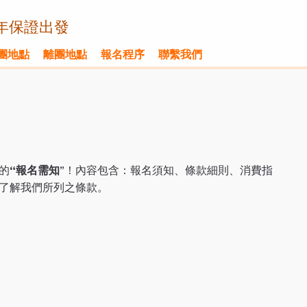
年保證出發
團地點
離團地點
報名程序
聯繫我們
的
“
報名需知
”！內容包含：報名須知、條款細則、消費指
了解我們所列之條款。