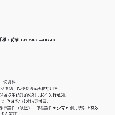
）手機：
荷蘭 +31-643-448738
一切資料。
電話號碼，以便發送確認信息用途。
保留取消預訂的權利，恕不另行通知。
“訂位確認” 後才購買機票。
旅行證件（護照），每種證件至少有 6 個月或以上有效
多次簽証)