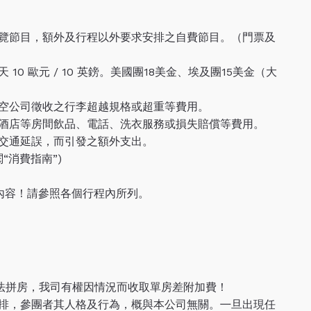
覽節目，額外及行程以外要求安排之自費節目。（門票及
0 歐元 / 10 英鎊。美國團18美金、埃及團15美金（大
空公司徵收之行李超越規格或超重等費用。
酒店等房間飲品、電話、洗衣服務或損失賠償等費用。
交通延誤，而引發之額外支出。
“消費指南”)
不同內容！請參照各個行程內所列。
無法拼房，我司有權因情況而收取單房差附加費！
排，參團者其人格及行為，概與本公司無關。㇐旦出現任