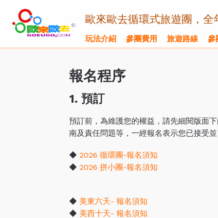
歐來歐去循環式旅遊團，全
玩法介紹
參團費用
旅遊路線
參
報名程序
1.
預訂
預訂前，為維護您的權益，請先細閱版面下
南及責任問題等，一經報名表示您已接受並
◆
2026 循環團-報名須知
◆
2026 拼小團-報名須知
◆
美東六天- 報名須知
◆
美西十天- 報名須知