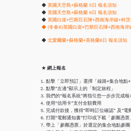
◆
英國天空島+蘇格蘭 5日 報名須知
◆
英國天空島+蘇格蘭 6日 報名須知
◆
英國白崖+巴斯巨石陣+西南海岸線+科茨
◆
(冬春B)英國白崖+巴斯巨石陣+西南海岸
◆
北愛爾蘭+蘇格蘭+英格蘭6日 報名須知
★
網上報名
點擊「立即預訂」選擇「線路+集合地點+
點擊“左邊”顯示上的「制定旅程」
我們的“報名系統”將指引您一步步完成報
使用“信用卡”支付全額費用
完成付款後，獲得“即時訂位確認” 及“電
打開“電郵通知書”打印或下載「參團憑票
帶上「參團憑票」於選定的集合地點參團