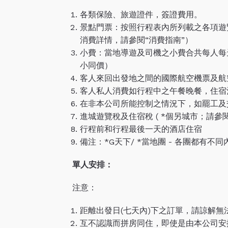
各類保險、旅遊證件，簽證費用。
景點門票：按照行程表內所列載之各項遊
消費詳情，請參閱“消費指南”）
小費：當地導遊及司機之小費合共每人每天 1
小同價）
客人來回出發地之間的國際航空機票及航
客人私人消費如行程中之午餐晚餐，住宿
在非本公司所能控制之情況下，如罷工及
進城遊覽稅及住宿稅 ( *個另城市；請參閱
行程前和行程最後一天的酒店住宿
備注：*G天下/ *當地團 - 各團都有
單人安排：
注意：
距離出發日(七天內)下之訂單，請諒解
互不認識而拼房同住，即使是由本公司安