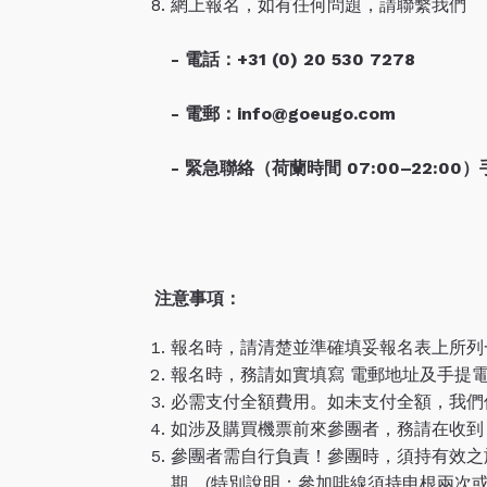
網上報名，如有任何問題，請聯繫我們
- 電話：+31 (0) 20 530 7278
- 電郵：
info@goeugo.com
- 緊急聯絡（荷蘭時間 07:00–22:00
注意事項：
報名時，請清楚並準確填妥報名表上所列
報名時，務請如實填寫 電郵地址及手提
必需支付全額費用。如未支付全額，我們
如涉及購買機票前來參團者，務請在收到 
參團者需自行負責！參團時，須持有效之
期。(特別說明：參加啡線須持申根兩次或