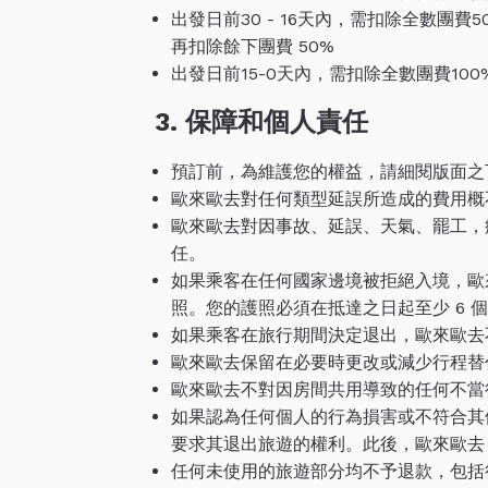
出發日前30 - 16天內，需扣除全數團
再扣除餘下團費 50%
出發日前15-0天內，需扣除全數團費100
3.
保障和個人責任
預訂前，為維護您的權益，請細閱版面之
歐來歐去對任何類型延誤所造成的費用概
歐來歐去對因事故、延誤、天氣、罷工，
任。
如果乘客在任何國家邊境被拒絕入境，歐
照。您的護照必須在抵達之日起至少 6 
如果乘客在旅行期間決定退出，歐來歐去
歐來歐去保留在必要時更改或減少行程替
歐來歐去不對因房間共用導致的任何不當
如果認為任何個人的行為損害或不符合其
要求其退出旅遊的權利。此後，歐來歐去
任何未使用的旅遊部分均不予退款，包括