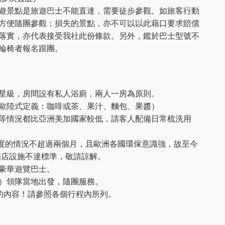
遊景點是旅遊巴士不能直達，需要徒步參觀。如旅客行動
方便隨團參觀；損失的景點，亦不可以以此藉口要求賠償
落實，亦代表接受我社此份條款。另外，鑑於巴士型號不
輪椅者報名跟團。
星級，房間設有私人浴廁，兩人一房為原則。
歐陸式定義：咖啡或茶、果汁、麵包、果醬）
等情況都比亞洲美加國家較低，請客人配備日常梳洗用
 度的情況不超過兩個月，且歐洲各國環保意識強，故至今
酒店設施不達標準，敬請諒解。
豪華遊覽巴士。
）領隊當地出發，隨團服務。
不同的內容！請參照各個行程內所列。