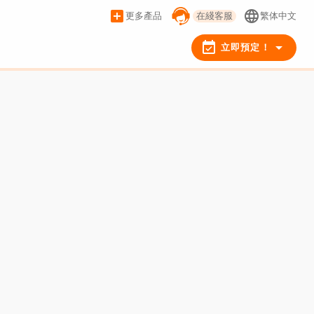
add_box
language
更多產品
在綫客服
繁体中文
event_available
arrow_drop_down
立即預定！