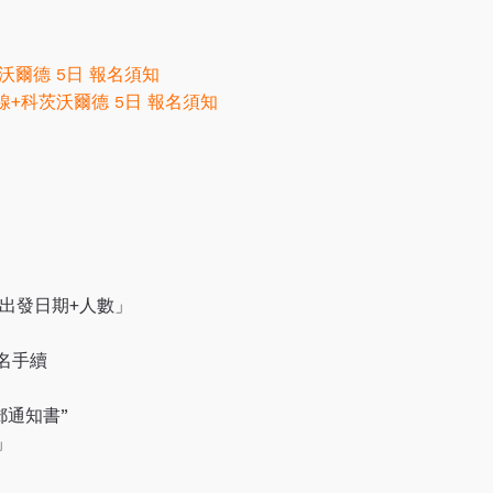
沃爾德 5日 報名須知
線+科茨沃爾德 5日 報名須知
出發日期+人數」
名手續
郵通知書”
」