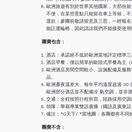
歐洲旅遊有別於世界其他國家，大部份旅
不便，在某些景點只能留在車上等候，不
退款；參團前敬請留意及三思，㇐經報名
能託運輪椅，因此請諒我們不能接受使用
團費包含：
酒店：承諾絕不低於歐洲當地評定標準三
酒店早餐，僅以簡單的歐陸式早餐為主（
歐洲酒店房間空間較小、設施配備及服務
品。
歐洲晝夜溫差大、每年平均溫度超過 30
歐洲部分酒店並不配備冷 氣空調，並非
交通：全程按照行程所寫，陸路採用空調
領隊：華藉專業雙語廣播（國語及廣東話
備注：*G天下/ *當地團 - 各團都有
團費不含：