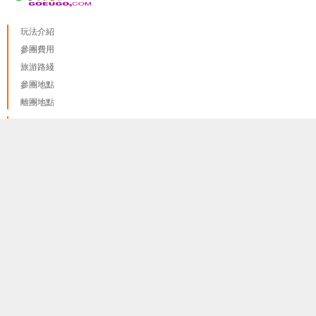
玩法介紹
參團費用
旅游路綫
參團地點
離團地點
紅線
藍線
我們只使用 cookies來提供最佳體驗, 並不會追踪您的任何個人
done
訊息
更多資料訊息
綠線
紫線 A
紫線 B
黃線
橙線
啡線
粉線
護照和簽證
隐私和政策