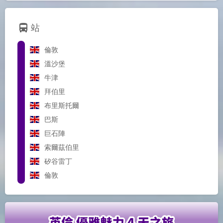
directions_bus
站
倫敦
溫沙堡
牛津
拜伯里
布里斯托爾
巴斯
巨石陣
索爾茲伯里
矽谷雷丁
倫敦