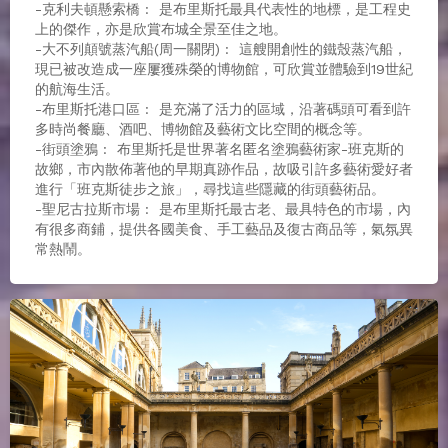
-克利夫頓懸索橋 : 是布里斯托最具代表性的地標，是工程史
上的傑作，亦是欣賞布城全景至佳之地。
-大不列顛號蒸汽船(周一關閉) : 這艘開創性的鐵殼蒸汽船，
現已被改造成一座屢獲殊榮的博物館，可欣賞並體驗到19世紀
的航海生活。
-布里斯托港口區 : 是充滿了活力的區域，沿著碼頭可看到許
多時尚餐廳、酒吧、博物館及藝術文比空間的概念等。
-街頭塗鴉 : 布里斯托是世界著名匿名塗鴉藝術家-班克斯的
故鄉，市內散佈著他的早期真跡作品，故吸引許多藝術愛好者
進行「班克斯徒步之旅」，尋找這些隱藏的街頭藝術品。
-聖尼古拉斯市場 : 是布里斯托最古老、最具特色的市場，內
有很多商鋪，提供各國美食、手工藝品及復古商品等，氣氛異
常熱鬧。