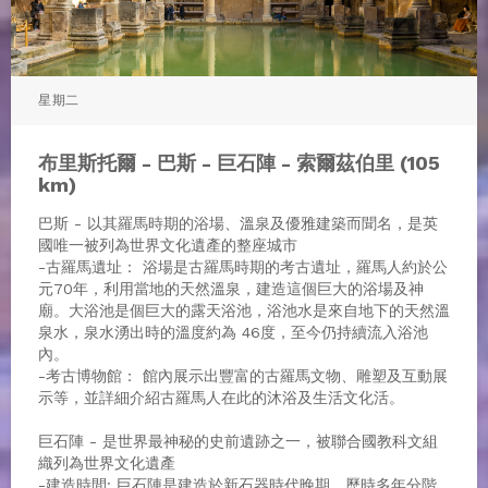
星期二
布里斯托爾 - 巴斯 - 巨石陣 - 索爾茲伯里 (105
km)
巴斯 - 以其羅馬時期的浴場、溫泉及優雅建築而聞名，是英
國唯一被列為世界文化遺產的整座城市
-古羅馬遺址： 浴場是古羅馬時期的考古遺址，羅馬人約於公
元70年，利用當地的天然溫泉，建造這個巨大的浴場及神
廟。大浴池是個巨大的露天浴池，浴池水是來自地下的天然溫
泉水，泉水湧出時的溫度約為 46度，至今仍持續流入浴池
內。
-考古博物館： 館內展示出豐富的古羅馬文物、雕塑及互動展
示等，並詳細介紹古羅馬人在此的沐浴及生活文化活。
巨石陣 - 是世界最神秘的史前遺跡之一，被聯合國教科文組
織列為世界文化遺產
-建造時間: 巨石陣是建造於新石器時代晚期，歷時多年分階