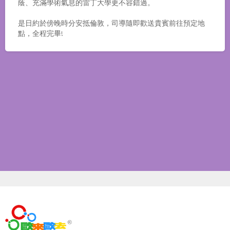
蔭、充滿學術氣息的雷丁大學更不容錯過。
是日約於傍晚時分安抵倫敦，司導隨即歡送貴賓前往預定地
點，全程完畢!