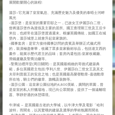
展開歡樂開心的旅程!
溫莎–它充滿了皇室氣息、充滿歷史魅力及優美的泰晤士河畔
風光
-溫莎堡：是皇室的重要官邸之一，已故女王伊麗莎白二世，
曾將溫莎堡作為渡假及主要的居所。國王查理斯三世及王后卡
米拉，也經常在溫莎堡渡過週末。根據英國傳統，如國王在城
堡內，溫莎城堡上就會升起皇家旗的。
-國事套房 : 是官方接待國事訪問的貴賓及舉辦正式儀式用
的，裝潢極盡奢華，收藏了眾多皇家藝術珍品，包括達文西的
畫作，能展示歷代君主的品味；套房內還包括:皇家收藏廳、
滑鐵盧廳及聖喬治廳等。
-聖喬治禮拜堂(周日關閉) : 是英國最精緻的哥德式建築典
範，多位英國君主包括:亨利八世、伊麗莎白二世女王及其丈
夫菲利普親王的安息之地；也是英國最高榮譽勳章-嘉德勳章
所在地，騎士們的徽章、旗幟及裝飾等。
-溫莎公園 : 這皇家公園佔地約4,800英畝，廣闊的草園，曾
是皇室的私人狩獵場地，現已向公眾開放，提供了一個遠離喧
囂、寧靜舒適的休憩環境。
牛津城 – 是英國最古老的大學城，以牛津大學及電影「哈利
波特」而聞名，以其驚嘆的建築及濃厚的學術氛圍而聞名