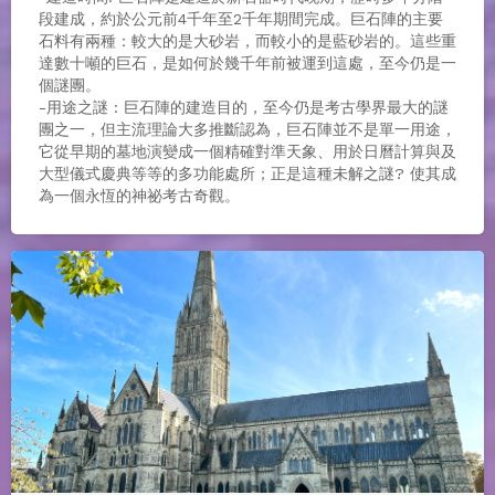
段建成，約於公元前4千年至2千年期間完成。巨石陣的主要
石料有兩種：較大的是大砂岩，而較小的是藍砂岩的。這些重
達數十噸的巨石，是如何於幾千年前被運到這處，至今仍是一
個謎團。
-用途之謎 : 巨石陣的建造目的，至今仍是考古學界最大的謎
團之一，但主流理論大多推斷認為，巨石陣並不是單一用途，
它從早期的墓地演變成一個精確對準天象、用於日曆計算與及
大型儀式慶典等等的多功能處所；正是這種未解之謎? 使其成
為一個永恆的神祕考古奇觀。