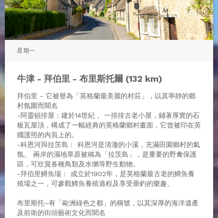
星期一
牛津 - 拜伯里 - 布里斯托爾 (132 km)
拜伯里 - 它被譽為「英格蘭最美麗的村莊」，以其寧靜的鄉
村氛圍而聞名
-阿靈頓排屋 : 建於14世紀， 一排排古老小屋，鋪著厚實的石
板瓦屋頂，構成了一幅經典的英格蘭鄉村畫面，它曾被印在英
國護照的內頁上的。
-科恩河與拉茨島 : 科恩河是清澈的小溪，充滿田園鄉村的氣
氛。 兩岸的濕地草原被稱為「拉茨島」，是重要的野禽保護
區，可欣賞各種鳥類及水獺等野生動物。
-拜伯里鱒魚場 : 成立於1902年，是英格蘭最古老的鱒魚養
殖場之一，可參觀鱒魚養殖過程及享受垂釣的樂趣。
布里斯托–有「歐洲綠色之都」的稱號，以其深厚的海洋遺產
及前衛的街頭藝術文化而聞名