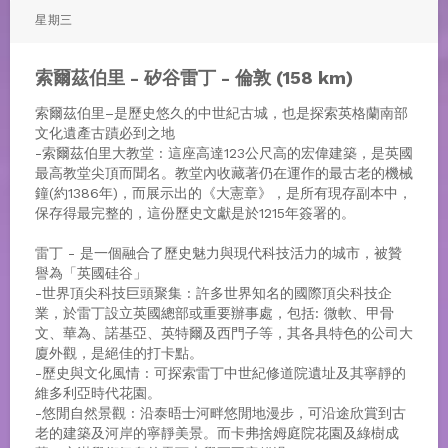
星期三
索爾茲伯里 - 矽谷雷丁 - 倫敦 (158 km)
索爾茲伯里–是歷史悠久的中世紀古城，也是探索英格蘭南部
文化遺產古蹟必到之地
-索爾茲伯里大教堂 : 這座高達123公尺高的宏偉建築，是英國
最高教堂尖頂而聞名。教堂內收藏著仍在運作的最古老的機械
鐘(約1386年)，而展示出的《大憲章》，是所有現存副本中，
保存得最完整的，這份歷史文獻是於1215年簽署的。
雷丁 - 是一個融合了歷史魅力與現代科技活力的城市，被贊
譽為「英國硅谷」
-世界頂尖科技巨頭聚集 : 許多世界知名的國際頂尖科技企
業，於雷丁設立英國總部或重要辦事處，包括: 微軟、甲骨
文、華為、諾基亞、英特爾及西門子等，其各具特色的公司大
廈外觀，是絕佳的打卡點。
-歷史與文化風情 : 可探索雷丁中世紀修道院遺址及其寧靜的
維多利亞時代花園。
-悠閒自然景觀 : 沿泰晤士河畔悠閒地漫步，可沿途欣賞到古
老的建築及河岸的寧靜美景。而卡弗捨姆庭院花園及綠樹成