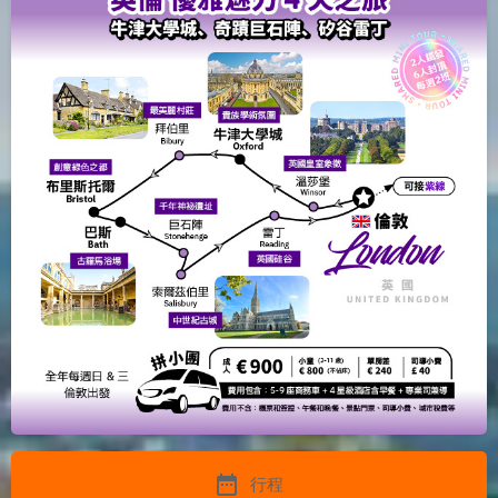
date_range
行程