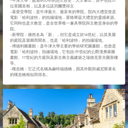
-牛津大學 : 超過900年的悠久歷史，人才輩出，其中包括31
位英國首相，以及多位諾貝爾獎得主
-基督堂學院 : 是牛津最大、最富有的學院。院內大禮堂曾是
電影「哈利波特」的拍攝場地，霍格華茲大禮堂的靈感來源。
它同時也是大教堂，是全世界唯一兼具學院與主教堂身份的學
院。
-新學院 : 雖然名為「新」，但它是成立於14世紀，以其美麗
的庭院及迴廊而聞名，也是「哈利波特」的拍攝場地。
-博德利圖書館 : 是牛津大學主要的學術研究圖書館，也曾是
電影「哈利波特」拍攝場地，它包括:中世紀的公爵漢弗萊圖
書館、17世紀的方庭與及新古典主義建築之瑞德克里夫圓形樓
等。
-嘆息橋 : 它正式名稱為赫特福德橋，因其外觀與威尼斯著名
的嘆息橋相似而得名。