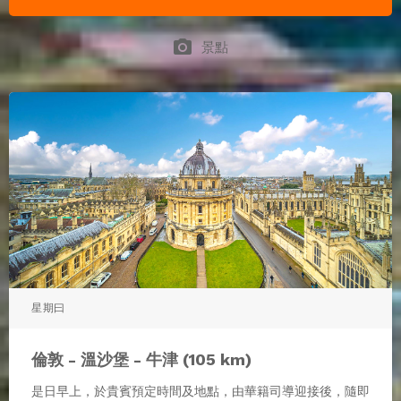
photo_camera
景點
星期曰
倫敦 - 溫沙堡 - 牛津 (105 km)
是日早上，於貴賓預定時間及地點，由華籍司導迎接後，隨即