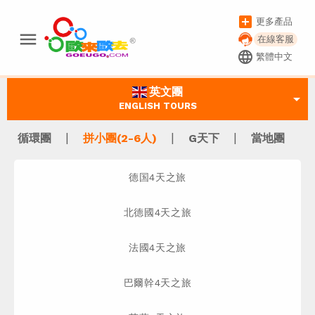
add_box
更多產品
menu
在線客服
language
繁體中文
英文團
arrow_drop_down
ENGLISH TOURS
|
|
|
循環團
拼小團(2-6人)
G天下
當地團
德国4天之旅
北德國4天之旅
法國4天之旅
巴爾幹4天之旅