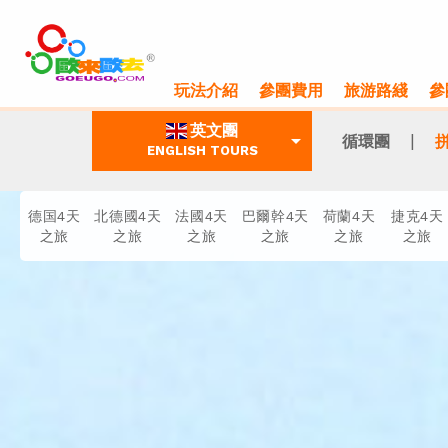
玩法介紹
參團費用
旅游路綫
參
英文團
arrow_drop_down
|
循環團
拼
ENGLISH TOURS
德国4天
北德國4天
法國4天
巴爾幹4天
荷蘭4天
捷克4天
之旅
之旅
之旅
之旅
之旅
之旅