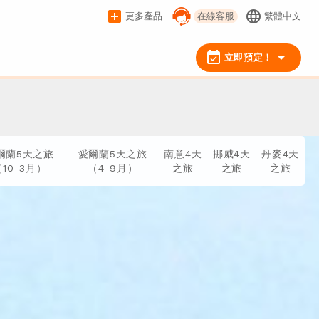
add_box
language
更多產品
在線客服
繁體中文
event_available
arrow_drop_down
立即預定！
爾蘭5天之旅
愛爾蘭5天之旅
南意4天
挪威4天
丹麥4天
（10-3月）
（4-9月）
之旅
之旅
之旅