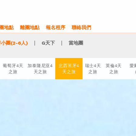
團地點
離團地點
報名程序
聯絡我們
|
|
小團(2-6人)
G天下
當地團
葡萄牙4天
加泰隆尼亚4
北西班牙4
瑞士4天
英倫4天
愛
之旅
天之旅
天之旅
之旅
之旅