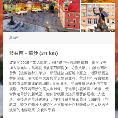
星期五
波兹南 - 華沙 (311 km)
波蘭於2005年加入歐盟，同時是申根簽證區成員，由於沒有
加入歐元區，當地使用波蘭茲羅提(PLN)作貨幣。由波兹南出
發到【波蘭首都】華沙，新型建築自廢墟中矗立，增添新舊交
替的韻味，現代玻璃大廈與歷史建築並存。華沙的行程會暢遊
戰後依原貌重建的舊城區: 皇家城堡、開滿餐廳與酒吧的市集
廣場、代表著華沙的美人魚雕像。穿過華沙甕城與古城牆，便
會到達華沙的新城區，瞻仰曾獲兩次諾貝爾獎的居禮夫人故
居。隨後途經華沙總統府，前往收藏音樂家蕭邦心臟的聖十字
教堂、豎立在華沙大學旁的天文學家哥白尼雕像及史太林送給
波蘭的地標建築-文化科學宮。