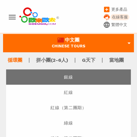
add_box
更多產品
menu
在線客服
language
繁體中文
中文團
arrow_drop_down
CHINESE TOURS
|
|
|
循環團
拼小團(2-6人)
G天下
當地團
銀線
紅線
紅線（第二團期）
綠線