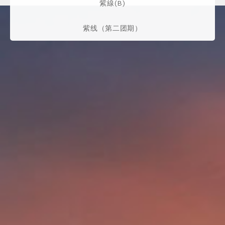
紫線(B)
紫线（第二团期）