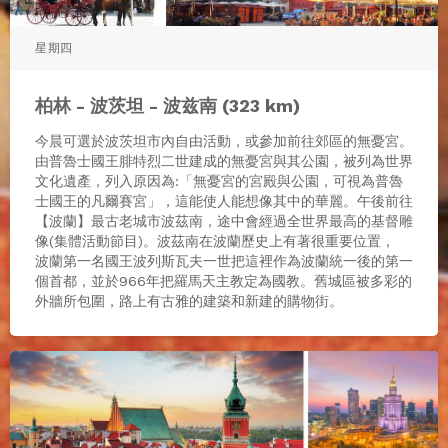
星期四
柏林 - 波茨坦 - 波兹南 (323 km)
今晨可選於波茨坦市內自由活動，或參加前往郊區的無憂宮。
由普魯士國王腓特烈二世建成的無憂宮與其公園，被列為世界
文化遺產，列入原因為:「無憂宮的宮殿與公園，可視為普魯
士國王的凡爾賽宮」，這能使人能想像其中的華麗。午後前往
【波蘭】最古老城市波茲南，途中會經過全世界最高的基督雕
像(集體活動節目)。波茲南在波蘭歷史上有著很重要位置，
波蘭第一名國王波列斯瓦夫一世把這裡作為波蘭統一後的第一
個首都，並於966年把羅馬天主教定為國教。舊城區被多彩的
外牆所包圍，路上有古雅的建築和新建的購物街。