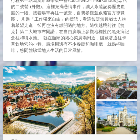
行程第一站為奧斯威辛集中營Auschwitz-II-Birkenau紀念館
的二號營 (外觀)。這裡充滿悲情事件，讓人永遠記得歷史血
腥的一段。接着驅車再往一號營，自費參觀並跟隨官方導覽
團， 步過「工作帶來自由」的標語，看這曾讓無數猶太人抱
着希望走進，卻再也沒有離開過的地方。隨後越境前往【捷
克】第二大城市布爾諾，在自由廣場上參觀地標性的黑死病記
念柱和噴水池。 就在熱閙的捲心菜廣場附近，隱藏著通往卡
普欽地穴的小巷。廣場周邊有不少餐廳和咖啡廳，就點杯咖
啡，悠閒體驗當地人生活的日常風情。