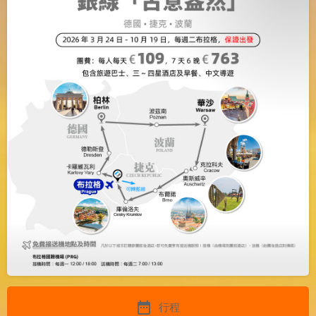
date_range
行程