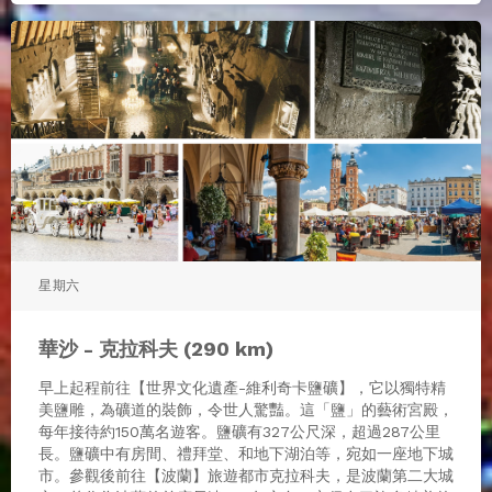
星期六
華沙 - 克拉科夫 (290 km)
早上起程前往【世界文化遺產-維利奇卡鹽礦】，它以獨特精
美鹽雕，為礦道的裝飾，令世人驚豔。這「鹽」的藝術宮殿，
每年接待約150萬名遊客。鹽礦有327公尺深，超過287公里
長。鹽礦中有房間、禮拜堂、和地下湖泊等，宛如一座地下城
市。參觀後前往【波蘭】旅遊都市克拉科夫，是波蘭第二大城