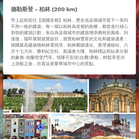
德勒斯登 - 柏林 (200 km)
早上起程前往【德國首都】柏林，歷史為這個城市留下一系列
不拘一格的建築。每一個以柏林為首都的政權，都曾進行雄心
勃勃的建築計劃，各自為這個城市的建築增添獨有的風格。到
達後，隨即展開遊覽節目，遊覽柏林豐富的文化和建築遺產：
德國最高建築物柏林電視塔、柏林圍牆遺址、查理邊檢站、六
月十七大街、勝利紀念柱、新議會大樓、柏林標誌和結束分裂
的象徵-勃蘭登堡門等。領隊可安排(自費)乘船，輕鬆享受河
上游船之旅，欣賞這座繁華城市中心的景點。