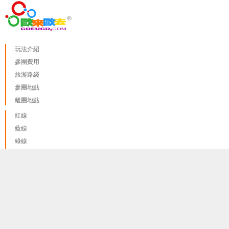
玩法介紹
參團費用
旅游路綫
參團地點
離團地點
紅線
藍線
綠線
紫線 A
我們只使用 cookies來提供最佳體驗, 並不會追踪您的任何個人
紫線 B
done
訊息
更多資料訊息
黃線
橙線
啡線
粉線