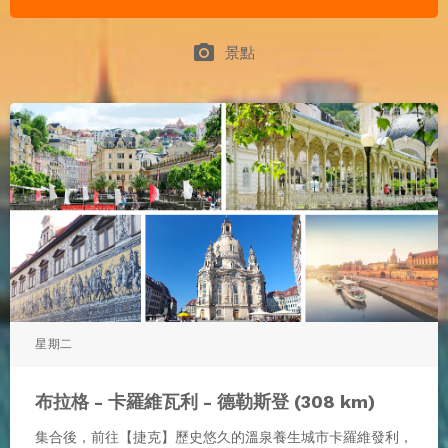
photo_camera
景點
星期二
布拉格 - 卡羅維瓦利 - 德勒斯登 (308 km)
集合後，前往【捷克】歷史悠久的溫泉養生城市卡羅維發利，