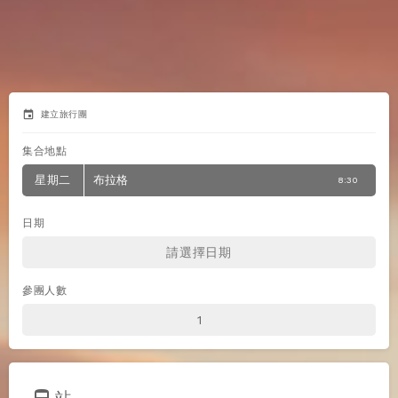
event
建立旅行團
集合地點
星期二
布拉格
8:30
日期
參團人數
directions_bus
站