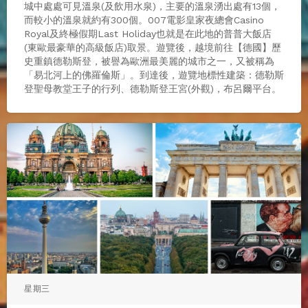
城中處處可見溫泉(及飲用水泉)，主要的溫泉湧出處有13個，
而較小的溫泉就約有300個。007電影皇家夜總會Casino
Royal及終極假期Last Holiday也就是在此地的普普大飯店
(東歐最豪華的高級飯店)取景。遊覽後，越境前往【德國】歷
史重鎮德勒斯登，被譽為歐洲最美麗的城市之一，又被稱為
「易北河上的佛羅倫斯」。到達後，遊覽地標性建築：德勒斯
登聖母教堂王子的行列、德勒斯登王宮(外觀)，布呂爾平台。
星期三