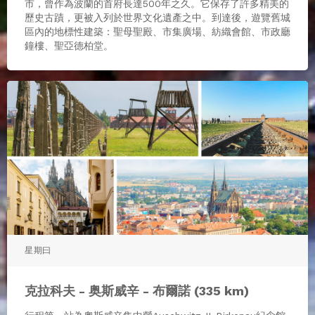
市，曾作為波蘭的首府長達500年之久。它保存了許多精美的
歷史古蹟，更被入列於世界文化遺產之中。到達後，遊覽舊城
區內的地標性建築：聖母聖殿、市集廣場、紡織會館、市政廳
鐘樓、聖亞德柏堂。
星期曰
克拉科夫 - 奥斯威辛 - 布爾諾 (335 km)