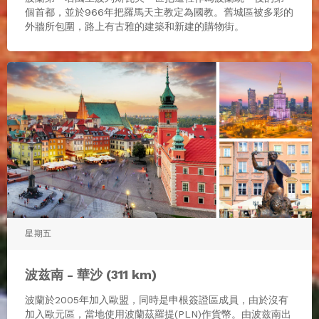
個首都，並於966年把羅馬天主教定為國教。舊城區被多彩的
外牆所包圍，路上有古雅的建築和新建的購物街。
星期五
波兹南 - 華沙 (311 km)
波蘭於2005年加入歐盟，同時是申根簽證區成員，由於沒有
加入歐元區，當地使用波蘭茲羅提(PLN)作貨幣。由波兹南出