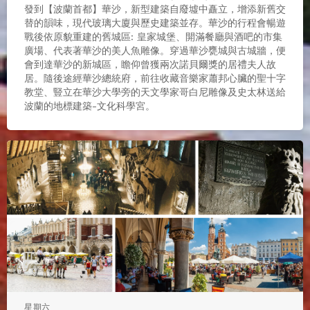
發到【波蘭首都】華沙，新型建築自廢墟中矗立，增添新舊交
替的韻味，現代玻璃大廈與歷史建築並存。華沙的行程會暢遊
戰後依原貌重建的舊城區: 皇家城堡、開滿餐廳與酒吧的市集
廣場、代表著華沙的美人魚雕像。穿過華沙甕城與古城牆，便
會到達華沙的新城區，瞻仰曾獲兩次諾貝爾獎的居禮夫人故
居。隨後途經華沙總統府，前往收藏音樂家蕭邦心臟的聖十字
教堂、豎立在華沙大學旁的天文學家哥白尼雕像及史太林送給
波蘭的地標建築-文化科學宮。
星期六