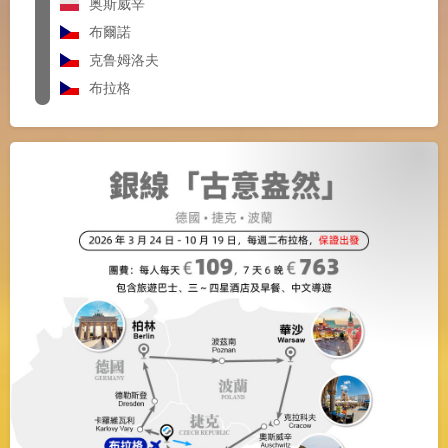
奥斯威辛
布爾諾
克鲁姆洛夫
布拉格