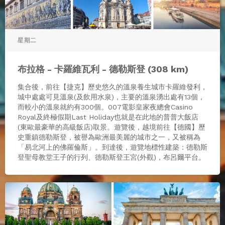
星期二
布拉格 - 卡羅維瓦利 - 德勒斯登 (308 km)
集合後，前往【捷克】歷史悠久的溫泉養生城市卡羅維發利，
城中處處可見溫泉(及飲用水泉)，主要的溫泉湧出處有13個，
而較小的溫泉就約有300個。007電影皇家夜總會Casino
Royal及終極假期Last Holiday也就是在此地的普普大飯店
(東歐最豪華的高級飯店)取景。遊覽後，越境前往【德國】歷
史重鎮德勒斯登，被譽為歐洲最美麗的城市之一，又被稱為
「易北河上的佛羅倫斯」。到達後，遊覽地標性建築：德勒斯
登聖母教堂王子的行列、德勒斯登王宮(外觀)，布呂爾平台。