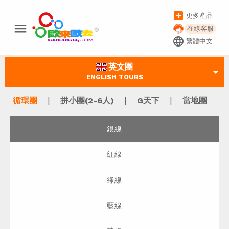
add_box
更多產品
menu
在線客服
language
繁體中文
英文團
arrow_drop_down
ENGLISH TOURS
|
|
|
循環團
拼小團(2-6人)
G天下
當地團
銀線
紅線
綠線
藍線