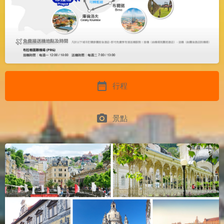
date_range
行程
photo_camera
景點