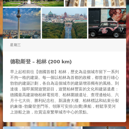
星期三
德勒斯登 - 柏林 (200 km)
早上起程前往【德國首都】柏林，歷史為這個城市留下一系列
不拘一格的建築。每一個以柏林為首都的政權，都曾進行雄心
勃勃的建築計劃，各自為這個城市的建築增添獨有的風格。到
達後，隨即展開遊覽節目，遊覽柏林豐富的文化和建築遺產：
德國最高建築物柏林電視塔、柏林圍牆遺址、查理邊檢站、六
月十七大街、勝利紀念柱、新議會大樓、柏林標誌和結束分裂
的象徵-勃蘭登堡門等。領隊可安排(自費)乘船，輕鬆享受河
上游船之旅，欣賞這座繁華城市中心的景點。