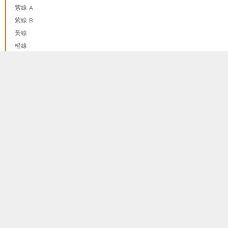
紫線 A
紫線 B
黃線
橙線
啡線
我們只使用 cookies來提供最佳體驗, 並不會追踪您的任何個人
粉線
done
訊息
更多資料訊息
護照和簽證
隐私和政策
報名程序和報名須知
關於我們
代理申請表
聯絡我們
★ 同系公司
下載參團承諾書(70歲以上參團者需簽此承諾書)
goEUgo International Limited
註冊地址:
香港九龍尖沙咀彌敦道132號
美麗華廣場A座26樓2616室