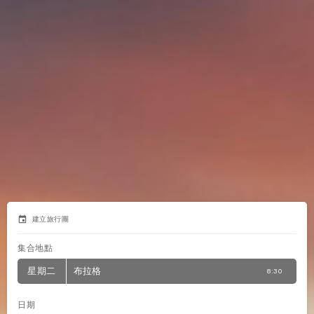
event
建立旅行團
集合地點
星期二
布拉格
8:30
日期