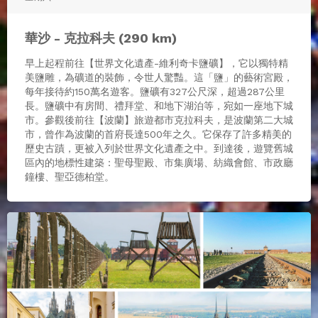
華沙 - 克拉科夫 (290 km)
早上起程前往【世界文化遺產-維利奇卡鹽礦】，它以獨特精
美鹽雕，為礦道的裝飾，令世人驚豔。這「鹽」的藝術宮殿，
每年接待約150萬名遊客。鹽礦有327公尺深，超過287公里
長。鹽礦中有房間、禮拜堂、和地下湖泊等，宛如一座地下城
市。參觀後前往【波蘭】旅遊都市克拉科夫，是波蘭第二大城
市，曾作為波蘭的首府長達500年之久。它保存了許多精美的
歷史古蹟，更被入列於世界文化遺產之中。到達後，遊覽舊城
區內的地標性建築：聖母聖殿、市集廣場、紡織會館、市政廳
鐘樓、聖亞德柏堂。