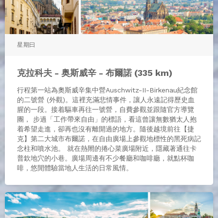
星期曰
克拉科夫 - 奥斯威辛 - 布爾諾 (335 km)
行程第一站為奧斯威辛集中營Auschwitz-II-Birkenau紀念館
的二號營 (外觀)。這裡充滿悲情事件，讓人永遠記得歷史血
腥的一段。接着驅車再往一號營，自費參觀並跟隨官方導覽
團， 步過「工作帶來自由」的標語，看這曾讓無數猶太人抱
着希望走進，卻再也沒有離開過的地方。隨後越境前往【捷
克】第二大城市布爾諾，在自由廣場上參觀地標性的黑死病記
念柱和噴水池。 就在熱閙的捲心菜廣場附近，隱藏著通往卡
普欽地穴的小巷。廣場周邊有不少餐廳和咖啡廳，就點杯咖
啡，悠閒體驗當地人生活的日常風情。