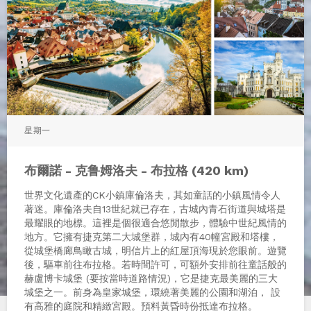
星期一
布爾諾 - 克鲁姆洛夫 - 布拉格 (420 km)
世界文化遺產的CK小鎮庫倫洛夫，其如童話的小鎮風情令人
著迷。庫倫洛夫自13世紀就已存在，古城內青石街道與城塔是
最耀眼的地標。這裡是個很適合悠閒散步，體驗中世紀風情的
地方。它擁有捷克第二大城堡群，城內有40幢宮殿和塔樓，
從城堡橋廊鳥瞰古城，明信片上的紅屋頂海現於您眼前。遊覽
後，驅車前往布拉格。若時間許可，可額外安排前往童話般的
赫盧博卡城堡 (要按當時道路情況)，它是捷克最美麗的三大
城堡之一。前身為皇家城堡，環繞著美麗的公園和湖泊， 設
有高雅的庭院和精緻宮殿。預料黃昏時份抵達布拉格。