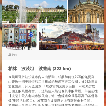
星期四
柏林 - 波茨坦 - 波兹南 (323 km)
今晨可選於波茨坦市內自由活動，或參加前往郊區的無憂宮。
由普魯士國王腓特烈二世建成的無憂宮與其公園，被列為世界
文化遺產，列入原因為:「無憂宮的宮殿與公園，可視為普魯
士國王的凡爾賽宮」，這能使人能想像其中的華麗。午後前往
【波蘭】最古老城市波茲南，途中會經過全世界最高的基督雕
像(集體活動節目)。波茲南在波蘭歷史上有著很重要位置，
波蘭第一名國王波列斯瓦夫一世把這裡作為波蘭統一後的第一