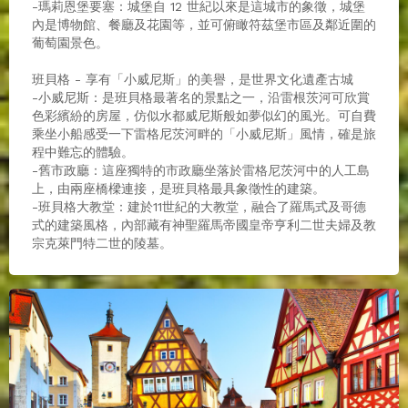
-瑪莉恩堡要塞：城堡自 12 世紀以來是這城市的象徵，城堡
內是博物館、餐廳及花園等，並可俯瞰符茲堡市區及鄰近圍的
葡萄園景色。
班貝格 - 享有「小威尼斯」的美譽，是世界文化遺產古城
-小威尼斯：是班貝格最著名的景點之一，沿雷根茨河可欣賞
色彩繽紛的房屋，仿似水都威尼斯般如夢似幻的風光。可自費
乘坐小船感受一下雷格尼茨河畔的「小威尼斯」風情，確是旅
程中難忘的體驗。
-舊市政廳：這座獨特的市政廳坐落於雷格尼茨河中的人工島
上，由兩座橋樑連接，是班貝格最具象徵性的建築。
-班貝格大教堂：建於11世紀的大教堂，融合了羅馬式及哥德
式的建築風格，內部藏有神聖羅馬帝國皇帝亨利二世夫婦及教
宗克萊門特二世的陵墓。