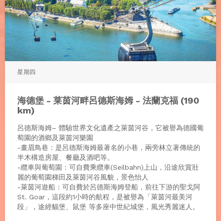
星期四
海德堡 - 莱茵河畔呂德斯海姆 - 法蘭克福 (190
km)
呂德斯海姆– 體驗世界文化遺產之萊茵河谷，它被譽為德國葡
萄園的酒鄉及萊茵河樂園
-畫眉鳥巷：是呂德斯海姆最著名的小巷，兩旁林立著傳統的
半木構造房屋、餐廳及酒吧等。
-纜車與葡萄園：可自費乘纜車(Seilbahn)上山，沿途欣賞壯
麗的葡萄園梯田及萊茵河谷風貌，景色怡人
-萊茵河遊船：可自費於呂德斯海姆登船，前往下游的聖戈阿
St. Goar，這段約1小時的航程，是被譽為「萊茵河最美河
段」，途經貓堡、鼠堡 等多座中世紀城堡，風光秀麗迷人。