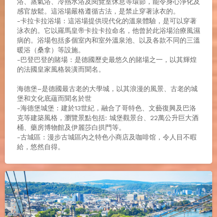
浴、蒸氣浴、冷熱水浴及閱覽室休息等環節，能令身心淨化及
感官放鬆。這浴場嚴格遵循古法，是禁止穿著泳衣的。
-卡拉卡拉浴場 : 這浴場提供現代化的溫泉體驗，是可以穿著
泳衣的。它以羅馬皇帝卡拉卡拉命名，他曾於此浴場治療風濕
病的。浴場包括多個室內和室外溫泉池、以及各款不同的三溫
暖浴（桑拿）等設施。
-巴登巴登的賭場 : 是德國歷史最悠久的賭場之一，以其輝煌
的法國皇家風格裝潢而聞名。
海德堡–是德國最古老的大學城，以其浪漫的風景、古老的城
堡和文化底蘊而聞名於世
-海德堡城堡 : 建於13世紀，融合了哥特色、文藝復興及巴洛
克等建築風格，瀏覽景點包括: 城堡觀景台、22萬公升巨大酒
桶、藥房博物館及伊麗莎白拱門等。
-古城區 : 漫步古城區內之特色小商店及咖啡馆，令人目不暇
給，悠然自得。