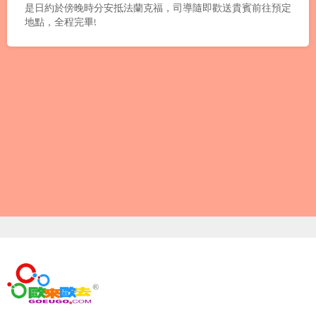
是日約於傍晚時分安抵法蘭克福，司導隨即歡送貴賓前往預定
地點，全程完畢!