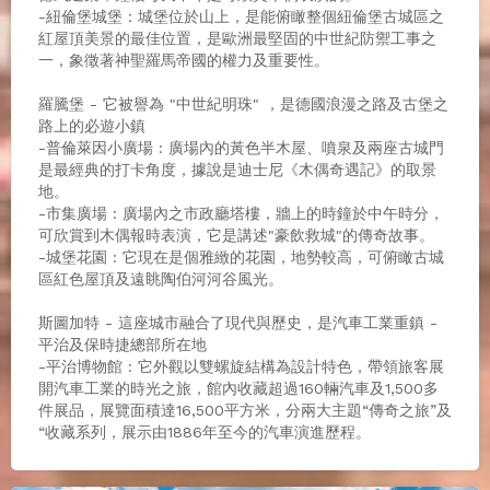
-紐倫堡城堡：城堡位於山上，是能俯瞰整個紐倫堡古城區之
紅屋頂美景的最佳位置，是歐洲最堅固的中世紀防禦工事之
一，象徵著神聖羅馬帝國的權力及重要性。
羅騰堡 - 它被譽為 "中世紀明珠" ，是德國浪漫之路及古堡之
路上的必遊小鎮
-普倫萊因小廣場 : 廣場內的黃色半木屋、噴泉及兩座古城門
是最經典的打卡角度，據說是迪士尼《木偶奇遇記》的取景
地。
-市集廣場 : 廣場內之市政廳塔樓，牆上的時鐘於中午時分，
可欣賞到木偶報時表演，它是講述"豪飲救城"的傳奇故事。
-城堡花園 : 它現在是個雅緻的花園，地勢較高，可俯瞰古城
區紅色屋頂及遠眺陶伯河河谷風光。
斯圖加特 - 這座城市融合了現代與歷史，是汽車工業重鎮 -
平治及保時捷總部所在地
-平治博物館 : 它外觀以雙螺旋結構為設計特色，帶領旅客展
開汽車工業的時光之旅，館內收藏超過160輛汽車及1,500多
件展品，展覽面積達16,500平方米，分兩大主題“傳奇之旅”及
“收藏系列，展示由1886年至今的汽車演進歷程。