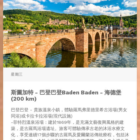
星期三
斯圖加特 - 巴登巴登Baden Baden - 海德堡
(200 km)
巴登巴登 - 貴族溫泉小鎮，體驗羅馬弗里德里希古浴場(男女
同浴)或卡拉卡拉浴場(現代設施)
-菲特烈溫泉浴場 : 建於1869年，是充滿文藝復興風格的建
築，是古羅馬浴場遺址。旅客可體驗傳承古老的沐浴水療文
化，享受連續17個步驟的古羅馬及愛爾蘭浴傳統療程，包括沐