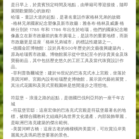
是日早上，於貴賓預定時間及地點，由華籍司導迎接後，隨即
展開歡樂開心的旅程!
哈瑙 - 童話大道的起點，是著名童話作家格林兄弟的故鄉
-格林兄弟國家紀念塑像及新市政廳 : 雅各布·格林及威廉·格
林分別於 1785 年和 1786 年出生於哈瑙，他們的國家紀念雕
像矗立在新市政廳前的集市廣場上，是該市的重要地標，而新
市政廳更是這座「格林兄弟城市」的標誌性建築之一。
-德國金匠博物館：設於具有500年歷史的文藝復興建築內，
原為哈瑙舊市政廳。博物館展示從中世紀至今的珍貴黃金及珠
寶藝術品，其中包括歷史悠久的工匠工具及當代珠寶設計作
品。
-菲利普魯爾城堡：建於18世紀的巴洛克式水上宮殿，坐落於
美因河畔。宮殿內設有哈瑙歷史博物館，展示當代藝術展覽，
其法式花園和及英式景觀園林是悠閒漫步之理想地。
符茲堡 - 浪漫之路的起點，是德國巴伐利亞邦的一座千年古
城
-符茲堡官邸：這座宏偉的巴洛克式宮殿是符茲堡最著名的地
標，被聯合國教科文組織列為世界文化遺產，內部裝飾華麗，
是歐洲巴洛克建築的傑出範例。
-美茵河畔古橋：這座古老的橋樑橫跨美茵河，可欣賞沿岸美
麗風光及瑪莉恩堡要塞的景色。