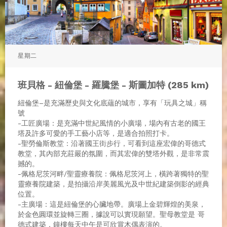
星期二
班貝格 - 紐倫堡 - 羅騰堡 - 斯圖加特 (285 km)
紐倫堡–是充滿歷史與文化底蘊的城市，享有「玩具之城」稱
號
-工匠廣場：是充滿中世紀風情的小廣場，場內有古老的國王
塔及許多可愛的手工藝小店等，是適合拍照打卡。
-聖勞倫斯教堂：沿著國王街步行，可看到這座宏偉的哥德式
教堂，其內部充莊嚴的氛圍，而其宏偉的雙塔外觀，是非常震
撼的。
-佩格尼茨河畔/聖靈療養院：佩格尼茨河上，橫跨著獨特的聖
靈療養院建築，是拍攝沿岸美麗風光及中世紀建築倒影的經典
位置。
-主廣場：這是紐倫堡的心臟地帶。廣場上金碧輝煌的美泉，
於金色圓環並旋轉三圈，據說可以實現願望。聖母教堂是 哥
德式建築，鐘樓每天中午是可欣賞木偶表演的。