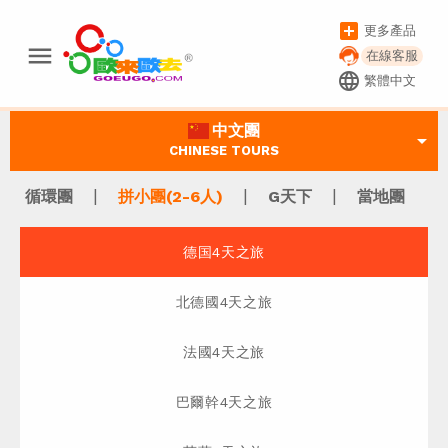
add_box
更多產品
menu
在線客服
language
繁體中文
中文團
arrow_drop_down
CHINESE TOURS
|
|
|
循環團
拼小團(2-6人)
G天下
當地團
德国4天之旅
北德國4天之旅
法國4天之旅
巴爾幹4天之旅