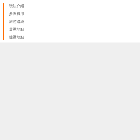
玩法介紹
參團費用
旅游路綫
參團地點
離團地點
紅線
我們只使用 cookies來提供最佳體驗, 並不會追踪您的任何個人
藍線
done
訊息
更多資料訊息
綠線
紫線 A
紫線 B
黃線
橙線
啡線
粉線
護照和簽證
隐私和政策
報名程序和報名須知