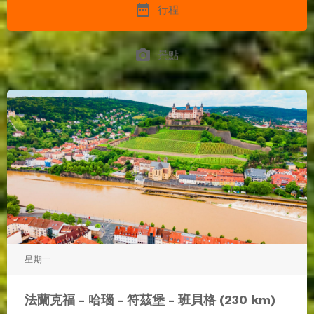
date_range
行程
photo_camera
景點
星期一
法蘭克福 - 哈瑙 - 符茲堡 - 班貝格 (230 km)