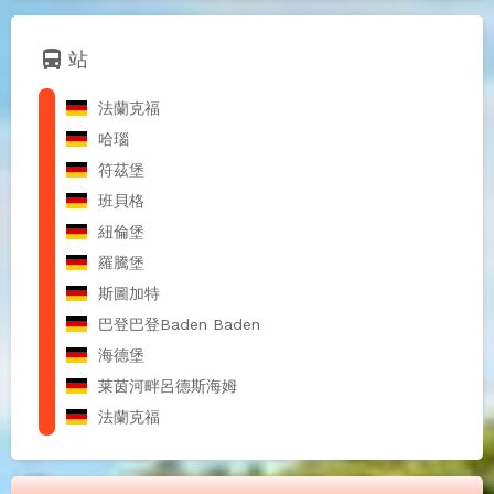
directions_bus
站
法蘭克福
哈瑙
符茲堡
班貝格
紐倫堡
羅騰堡
斯圖加特
巴登巴登Baden Baden
海德堡
莱茵河畔呂德斯海姆
法蘭克福