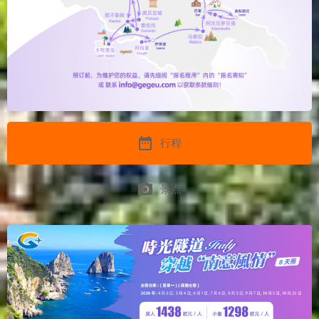
date_range
行程
photo_camera
景点