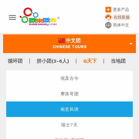
add_box
更多产品
menu
在线客服
language
简体中文
中文团
arrow_drop_down
CHINESE TOURS
|
|
|
循环团
拼小团(2-6人)
G天下
当地团
埃及古今
摩洛哥团
南意风情
瑞士7天