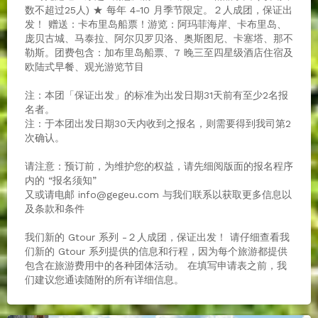
数不超过25人) ★ 每年 4-10 月季节限定。２人成团，保证出
发！ 赠送：卡布里岛船票！游览：阿玛菲海岸、卡布里岛、
庞贝古城、马泰拉、阿尔贝罗贝洛、奥斯图尼、卡塞塔、那不
勒斯。团费包含：加布里岛船票、7 晚三至四星级酒店住宿及
欧陆式早餐、观光游览节目
注：本团「保证出发」的标准为出发日期31天前有至少2名报
名者。
注 : 于本团出发日期30天内收到之报名，则需要得到我司第2
次确认。
请注意：预订前，为维护您的权益，请先细阅版面的报名程序
内的 “报名须知”
又或请电邮 info@gegeu.com 与我们联系以获取更多信息以
及条款和条件
我们新的 Gtour 系列 -２人成团，保证出发！ 请仔细查看我
们新的 Gtour 系列提供的信息和行程，因为每个旅游都提供
包含在旅游费用中的各种团体活动。 在填写申请表之前，我
们建议您通读随附的所有详细信息。