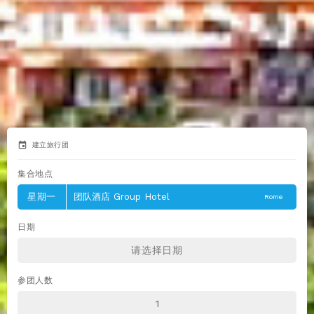
event
建立旅行团
集合地点
星期一
团队酒店 Group Hotel
Rome
日期
参团人数