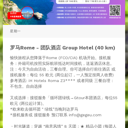
星期一
罗马Rome - 团队酒店 Group Hotel (40 km)
愉快旅程从您降落于Rome (FCO/CIA) 机场开始。接机服
务：外籍司机按照实际航班抵达时间接机，送返酒店休息。
注：今天为自由活动，三餐自理。你可选择自行前往酒店 或
接机服务：每位 55 欧元 (两位起订，一人预定按两人收费)
参考酒店: iH Hotels Roma Z3**** 或者同级 三餐自理：
不包含。自由选择
又或选择：接驳服务「循环团绿线→Gtour本团酒店」每位55
欧元 (两位起计算)。
*欧来欧去循环团＂绿线”当晚到达罗马
*接机服务或 接驳服务 预订联系 info@gegeu.com
・时光隧道：穿越 “南意风情” 8 天团：★ 精品小团 (每团人