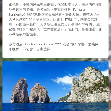
索伦托：小城内风光秀丽旖旎，气候四季怡人，南意的柠檬制
品是这里的名物。著名民歌《重归苏莲托 Torna a
Surriento》唱的就是这里美丽风景和旖旎爱情。被誉为 “意
大利凡尔赛” 的卡塞塔皇宫。始建于 1752 年，内里金碧辉
煌，花园面积甚广，其典型巴洛克式设计是现今罕有的，因此
它在 1996 年被列入「世界文化遗产」名册内。是晚住宿于那
不勒斯或邻近城市。
参考酒店: Inn Naples Airport*** 或者同级 早餐：酒店内
午晚餐：不包含，自由选择