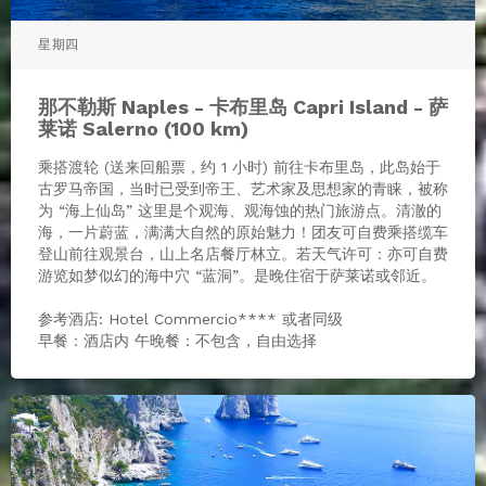
星期四
那不勒斯 Naples - 卡布里岛 Capri Island - 萨
莱诺 Salerno (100 km)
乘搭渡轮 (送来回船票，约 1 小时) 前往卡布里岛，此岛始于
古罗马帝国，当时已受到帝王、艺术家及思想家的青睐，被称
为 “海上仙岛” 这里是个观海、观海蚀的热门旅游点。清澈的
海，一片蔚蓝，满满大自然的原始魅力！团友可自费乘搭缆车
登山前往观景台，山上名店餐厅林立。若天气许可：亦可自费
游览如梦似幻的海中穴 “蓝洞”。是晚住宿于萨莱诺或邻近。
参考酒店: Hotel Commercio**** 或者同级
早餐：酒店内 午晚餐：不包含，自由选择