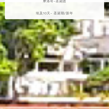
摩洛哥-圣诞团
埃及10天- 圣诞期/新年