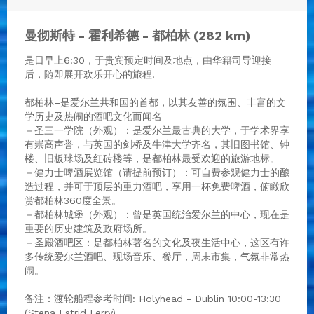
曼彻斯特 - 霍利希德 - 都柏林 (282 km)
是日早上6:30，于贵宾预定时间及地点，由华籍司导迎接
后，随即展开欢乐开心的旅程!
都柏林–是爱尔兰共和国的首都，以其友善的氛围、丰富的文
学历史及热闹的酒吧文化而闻名
－圣三一学院（外观）：是爱尔兰最古典的大学，于学术界享
有崇高声誉，与英国的剑桥及牛津大学齐名，其旧图书馆、钟
楼、旧板球场及红砖楼等，是都柏林最受欢迎的旅游地标。
－健力士啤酒展览馆（请提前预订）：可自费参观健力士的酿
造过程，并可于顶层的重力酒吧，享用一杯免费啤酒，俯瞰欣
赏都柏林360度全景。
－都柏林城堡（外观）：曾是英国统治爱尔兰的中心，现在是
重要的历史建筑及政府场所。
－圣殿酒吧区：是都柏林著名的文化及夜生活中心，这区有许
多传统爱尔兰酒吧、现场音乐、餐厅，周末市集，气氛非常热
闹。
备注：渡轮船程参考时间: Holyhead - Dublin 10:00-13:30
(Stena Estrid Ferry)