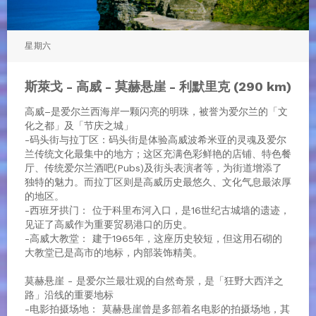
星期六
斯萊戈 - 高威 - 莫赫悬崖 - 利默里克 (290 km)
高威–是爱尔兰西海岸一颗闪亮的明珠，被誉为爱尔兰的「文
化之都」及「节庆之城」
-码头街与拉丁区：码头街是体验高威波希米亚的灵魂及爱尔
兰传统文化最集中的地方；这区充满色彩鲜艳的店铺、特色餐
厅、传统爱尔兰酒吧(Pubs)及街头表演者等，为街道增添了
独特的魅力。而拉丁区则是高威历史最悠久、文化气息最浓厚
的地区。
-西班牙拱门： 位于科里布河入口，是16世纪古城墙的遗迹，
见证了高威作为重要贸易港口的历史。
-高威大教堂： 建于1965年，这座历史较短，但这用石砌的
大教堂已是高市的地标，内部装饰精美。
莫赫悬崖 - 是爱尔兰最壮观的自然奇景，是「狂野大西洋之
路」沿线的重要地标
-电影拍摄场地： 莫赫悬崖曾是多部着名电影的拍摄场地，其