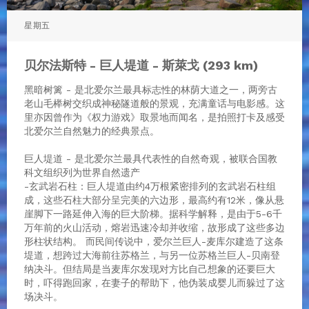
星期五
贝尔法斯特 - 巨人堤道 - 斯萊戈 (293 km)
黑暗树篱 - 是北爱尔兰最具标志性的林荫大道之一，两旁古
老山毛榉树交织成神秘隧道般的景观，充满童话与电影感。这
里亦因曾作为《权力游戏》取景地而闻名，是拍照打卡及感受
北爱尔兰自然魅力的经典景点。
巨人堤道 - 是北爱尔兰最具代表性的自然奇观，被联合国教
科文组织列为世界自然遗产
-玄武岩石柱：巨人堤道由约4万根紧密排列的玄武岩石柱组
成，这些石柱大部分呈完美的六边形，最高约有12米，像从悬
崖脚下一路延伸入海的巨大阶梯。据科学解释，是由于5-6千
万年前的火山活动，熔岩迅速冷却并收缩，故形成了这些多边
形柱状结构。 而民间传说中，爱尔兰巨人-麦库尔建造了这条
堤道，想跨过大海前往苏格兰，与另一位苏格兰巨人-贝南登
纳决斗。但结局是当麦库尔发现对方比自己想象的还要巨大
时，吓得跑回家，在妻子的帮助下，他伪装成婴儿而躲过了这
场决斗。