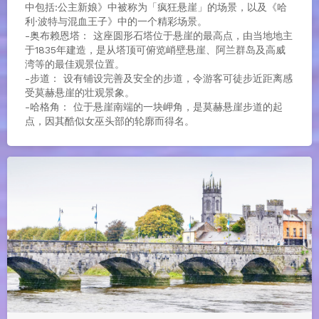
中包括:公主新娘》中被称为「疯狂悬崖」的场景，以及《哈
利·波特与混血王子》中的一个精彩场景。
-奥布赖恩塔： 这座圆形石塔位于悬崖的最高点，由当地地主
于1835年建造，是从塔顶可俯览峭壁悬崖、阿兰群岛及高威
湾等的最佳观景位置。
-步道： 设有铺设完善及安全的步道，令游客可徒步近距离感
受莫赫悬崖的壮观景象。
-哈格角： 位于悬崖南端的一块岬角，是莫赫悬崖步道的起
点，因其酷似女巫头部的轮廓而得名。