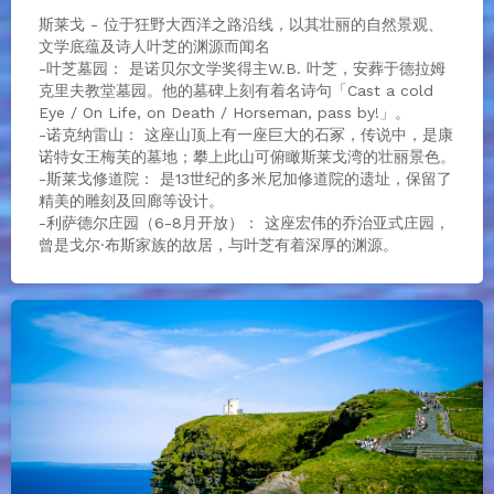
斯莱戈 - 位于狂野大西洋之路沿线，以其壮丽的自然景观、
文学底蕴及诗人叶芝的渊源而闻名
-叶芝墓园： 是诺贝尔文学奖得主W.B. 叶芝，安葬于德拉姆
克里夫教堂墓园。他的墓碑上刻有着名诗句「Cast a cold
Eye / On Life, on Death / Horseman, pass by!」。
-诺克纳雷山： 这座山顶上有一座巨大的石冢，传说中，是康
诺特女王梅芙的墓地；攀上此山可俯瞰斯莱戈湾的壮丽景色。
-斯莱戈修道院： 是13世纪的多米尼加修道院的遗址，保留了
精美的雕刻及回廊等设计。
-利萨德尔庄园（6-8月开放）： 这座宏伟的乔治亚式庄园，
曾是戈尔·布斯家族的故居，与叶芝有着深厚的渊源。