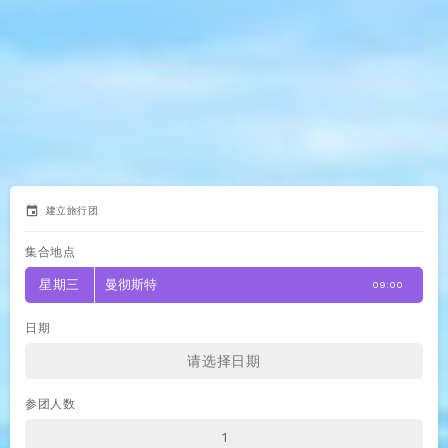
event
建立旅行团
集合地点
星期三
曼彻斯特
09:00
日期
参团人数