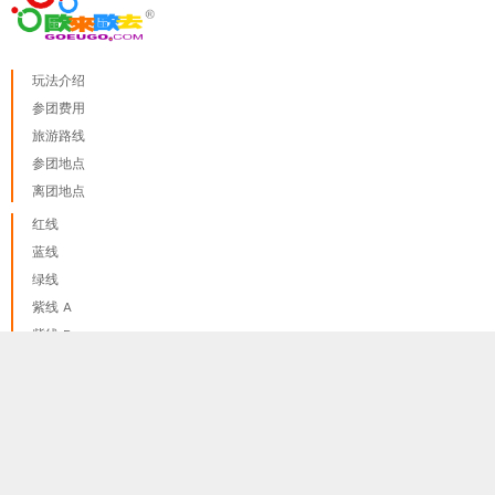
玩法介绍
参团费用
旅游路线
参团地点
离团地点
红线
蓝线
绿线
紫线 A
紫线 B
黄线
我们只使用 cookies来提供最佳体验, 并不会追踪您的任何个人
done
橙线
讯息
更多资料讯息
啡线
粉线
护照和签证