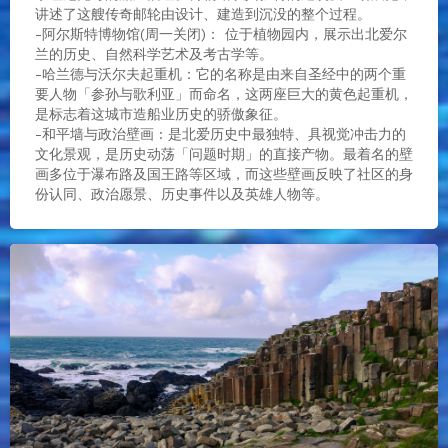
讲述了这艘传奇邮轮由设计、建造到沉没的整个过程。
-阿尔斯特博物馆(周一关闭)： 位于植物园内，展示出北爱尔
兰的历史、自然科学艺术及考古学等。
-哈兰德与沃尔夫起重机：它的名称是由来自圣经中的两个重
要人物「参孙与歌利亚」而命名，这两座巨大的黄色起重机，
是标志着这城市造船业历史的骄傲象征。
-和平墙与政治壁画 : 是北爱历史中最独特、具视觉冲击力的
文化景观，是历史动荡「问题时期」的直接产物。最着名的壁
画多位于瀑布路及国王路等区域，而这些壁画反映了社区的身
份认同、政治愿景、历史事件以及英雄人物等。