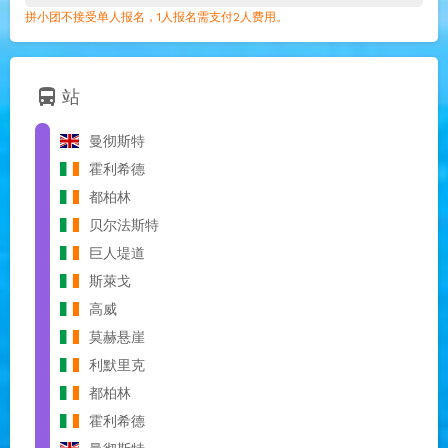
拼小团不接受单人报名，1人报名需支付2人费用。
directions_bus
站
曼彻斯特
霍利希德
都柏林
贝尔法斯特
巨人堤道
斯萊戈
高威
莫赫悬崖
利默里克
都柏林
霍利希德