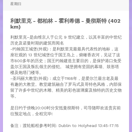
星期曰
利默里克 - 都柏林 - 霍利希德 - 曼彻斯特 (402
km)
利默里克–是由维京人于公元 9 世纪建立，以其丰富的中世纪
历史及诺曼时期的建筑而闻名
-约翰国王城堡(外观)：是利默里克最最具代表性的地标，这
座壮观的 13 世纪城堡位于国王岛上，俯瞰香农河，见证了这
市800多年的历史；国王约翰建造主要目的，是保护港口免受
盖尔王国及叛乱领主的侵犯。 城堡拥有坚固的幕墙、鼓形塔
楼及炮塔门楼等。
-圣玛丽大教堂(外观)：成立于1168年，是爱尔兰最古老及最
有趣的大教堂。教堂建筑融合了罗马式及哥特色风格，内部保
留了许多中世纪的木雕、精美的彩色玻璃窗及独特的历史文物
等。
是日约于傍晚20:00时分安抵曼彻斯特，司导随即欢送贵宾前
往预定地点，全程完毕!
备注：渡轮船程参考时间: Dublin to Holyhead 13:45-17:15