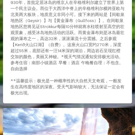
930年，首批定居冰岛的维京人在辛格维利尔建立了世界上第
一个民主议会。而位于大西洋中脊上的辛格维利尔横跨亚欧与
北美两大板块，地质意义非同小可。接下来的两站是【间歇泉
地热区（Geysir）】与【黄金瀑布（Gullfoss）】。在间歇泉
地热区您将见证Strokkur每隔10分钟就将水柱喷射至高空的壮
观景象，感受冰岛地热活动的活跃。而黄金瀑布则是冰岛最壮
观的瀑布之一，高达32米，滚滚瀑流十分震撼。之后参观
【Kerið火山口湖】（自费）。这座火山口宽约270米，深度
超过55米，底部还有一汪14米深的湖泊，周边岩石呈现红橙
交加的颜色，美丽又神秘。*视天气情况通知安排极光活动。
参考住宿：南部小镇酒店 早餐：酒店 午晚餐自理：不包含。
自由选择
**温馨提示：极光是一种概率性的大自然天文奇观，一般发
生在高纬度地区的深夜。受天气影响较大，无法保证一定会有
极光出现。