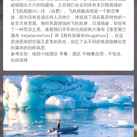
超级能出大片的拍摄地。之后我们会去到具有末日既视感的
【飞机残骸DC-3】（自费）。飞机残骸虽然是一个航空事
故，因为没有造成任何人员伤亡，便造就了现在最具特色的一
处非天然景观。饱经风霜侵蚀的飞机机身，日渐残破，却也有
了一种荒凉之美。接着我们开车前往南部两大瀑布【塞里雅兰
瀑布 Seljalandsfoss】和【斯科加瀑布Skogafoss】，在这
里感受南部壮丽又柔美的风光，别忘了从不同的角度能够欣赏
到瀑布的别样风景。
参考住宿：南部小镇酒店 早餐：酒店 午晚餐自理：不包含。
自由选择