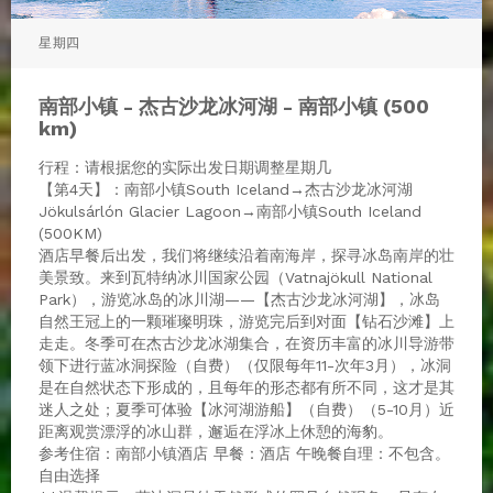
星期四
南部小镇 - 杰古沙龙冰河湖 - 南部小镇 (500
km)
行程：请根据您的实际出发日期调整星期几
【第4天】：南部小镇South Iceland→杰古沙龙冰河湖
Jökulsárlón Glacier Lagoon→南部小镇South Iceland
(500KM)
酒店早餐后出发，我们将继续沿着南海岸，探寻冰岛南岸的壮
美景致。来到瓦特纳冰川国家公园（Vatnajökull National
Park），游览冰岛的冰川湖——【杰古沙龙冰河湖】，冰岛
自然王冠上的一颗璀璨明珠，游览完后到对面【钻石沙滩】上
走走。冬季可在杰古沙龙冰湖集合，在资历丰富的冰川导游带
领下进行蓝冰洞探险（自费）（仅限每年11-次年3月），冰洞
是在自然状态下形成的，且每年的形态都有所不同，这才是其
迷人之处；夏季可体验【冰河湖游船】（自费）（5-10月）近
距离观赏漂浮的冰山群，邂逅在浮冰上休憩的海豹。
参考住宿：南部小镇酒店 早餐：酒店 午晚餐自理：不包含。
自由选择