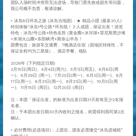
团队入场时间冲突而无法进场，导致门票失效或损失等问题，
我公司概不负责，敬请谅解。
• 冰岛8日环岛之旅 (冰岛当地团)：★ 精品小团 (最多30人)
特别体验“冰岛1号公路*环岛线！２人成团，保证出发！游览
特色：冰岛1号公路+特色名胜 (黄金圈+冰河湖+雷尼斯黑沙滩
+米湖火山圈+东部峡湾+斯奈山半岛！
团费包含：旅游车交通费、7晚酒店住宿（因地区特殊性，不
保证全程均为三星级）、酒店早餐、领队
2026年 (下列指定日期)
3月15日(周日)、4月4日(周六)、5月1日(周五)、6月8日(周
一)、6月29日 (周一)、7月20日(周一)、8月3日(周一)、8月
17日(周一)、8月31日(周一)、9月21日(周一)、10月5日(周
一)、11月15日 (周日)、12月20日 (周日)
注：本团「保证出发」的标准为出发日期31天前有至少2名报
名者。
注 : 于本团出发日期30天内收到之报名，则需得到我司第2次
确认。
• 必付费用(必选项目)：上团后，团友必需缴交“冰岛进城税”