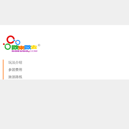
玩法介绍
参团费用
旅游路线
参团地点
我们只使用 cookies来提供最佳体验, 并不会追踪您的任何个人
离团地点
done
讯息
更多资料讯息
红线
蓝线
绿线
紫线 A
紫线 B