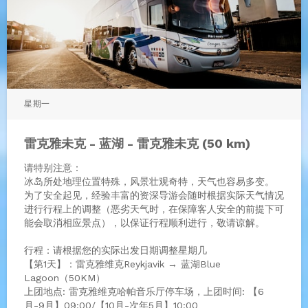
星期一
雷克雅未克 - 蓝湖 - 雷克雅未克 (50 km)
请特别注意：
冰岛所处地理位置特殊，风景壮观奇特，天气也容易多变。
为了安全起见，经验丰富的资深导游会随时根据实际天气情况
进行行程上的调整（恶劣天气时，在保障客人安全的前提下可
能会取消相应景点），以保证行程顺利进行，敬请谅解。
行程：请根据您的实际出发日期调整星期几
【第1天】：雷克雅维克Reykjavik → 蓝湖Blue
Lagoon（50KM）
上团地点: 雷克雅维克哈帕音乐厅停车场，上团时间: 【6
月-9月】09:00/【10月-次年5月】10:00