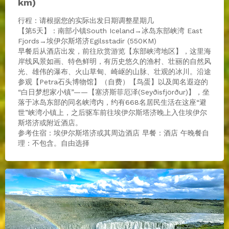
km)
行程：请根据您的实际出发日期调整星期几
【第5天】：南部小镇South Iceland→冰岛东部峡湾 East
Fjords→埃伊尔斯塔济Egilsstadir (550KM)
早餐后从酒店出发，前往欣赏游览【东部峡湾地区】，这里海
岸线风景如画、特色鲜明，有历史悠久的渔村、壮丽的自然风
光、雄伟的瀑布、火山草甸、崎岖的山脉、壮观的冰川。沿途
参观【Petra石头博物馆】（自费）【鸟蛋】以及闻名遐迩的
“白日梦想家小镇”——【塞济斯菲厄泽(Seyðisfjörður)】，坐
落于冰岛东部的同名峡湾内，约有668名居民生活在这座“避
世”峡湾小镇上，之后驱车前往埃伊尔斯塔济晚上入住埃伊尔
斯塔济或附近酒店。
参考住宿：埃伊尔斯塔济或其周边酒店 早餐：酒店 午晚餐自
理：不包含。自由选择