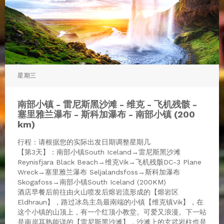
星期三
南部小镇 - 雷尼斯黑沙滩 - 维克 - 飞机残骸 -
塞里雅兰瀑布 - 斯科加瀑布 - 南部小镇 (200
km)
行程：请根据您的实际出发日期调整星期几
【第3天】：南部小镇South Iceland→雷尼斯黑沙滩
Reynisfjara Black Beach→维克Vik→飞机残骸DC-3 Plane
Wreck→塞里雅兰瀑布 Seljalandsfoss→斯科加瀑布
Skogafoss→南部小镇South Iceland (200KM)
酒店早餐后前往由火山喷发后熔岩流形成的【熔岩区
Eldhraun】，路过冰岛主岛最南端的小镇【维克镇Vik】，在
这个小镇的山顶上，有一个红顶小教堂。可爱又浪漫。下一站
是南岸耳熟能详的【雷尼斯黑沙滩】，沙滩上的玄武岩柱也是