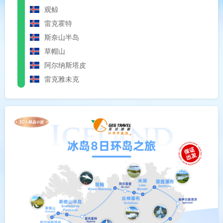
观鲸
雷克霍特
斯奈山半岛
草帽山
阿尔纳斯塔皮
雷克雅未克