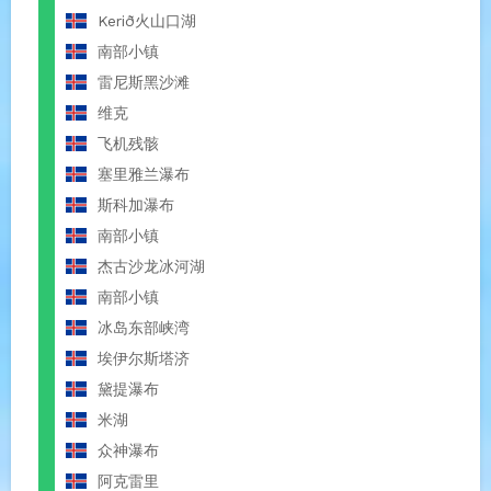
Kerið火山口湖
南部小镇
雷尼斯黑沙滩
维克
飞机残骸
塞里雅兰瀑布
斯科加瀑布
南部小镇
杰古沙龙冰河湖
南部小镇
冰岛东部峡湾
埃伊尔斯塔济
黛提瀑布
米湖
众神瀑布
阿克雷里