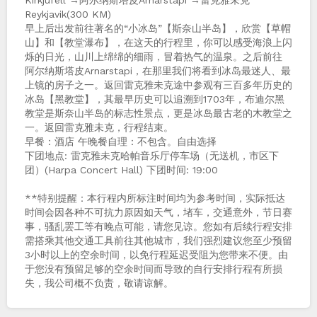
Kirkjufell →阿尔纳斯塔皮Arnarstapi →雷克雅未克
Reykjavik(300 KM)
早上后出发前往著名的“小冰岛”【斯奈山半岛】，欣赏【草帽
山】和【教堂瀑布】，在这天的行程里，你可以感受海浪上闪
烁的日光，山川上绵绵的细雨，冒着热气的温泉。之后前往
阿尔纳斯塔皮Arnarstapi，在那里我们将看到冰岛最迷人、最
上镜的房子之一。返回雷克雅未克途中参观有三百多年历史的
冰岛【黑教堂】，其最早历史可以追溯到1703年，布迪尔黑
教堂是斯奈山半岛的标志性景点，更是冰岛最古老的木教堂之
一。返回雷克雅未克，行程结束。
早餐：酒店 午晚餐自理：不包含。自由选择
下团地点: 雷克雅未克哈帕音乐厅停车场（无送机，市区下
团）(Harpa Concert Hall) 下团时间: 19:00
**特别提醒：本行程内所标注时间均为参考时间，实际抵达
时间会因各种不可抗力原因如天气，堵车，交通意外，节日赛
事，骚乱罢工等有晚点可能，请您见谅。您如有后续行程安排
需搭乘其他交通工具前往其他城市，我们强烈建议您至少预留
3小时以上的空余时间，以免行程延迟受阻为您带来不便。由
于您没有预留足够的空余时间而导致的自行安排行程有所损
失，我公司概不负责，敬请谅解。