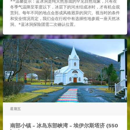
**温馨提示：蓝冰洞是纯天然形成的罕见自然现象，只有在
冬季气温降至零度以下，冰层下的河水结成冰时，才有机会观
赏到。每年不同的地点会形成风格迥异的洞穴。视当时的条件
和安全情况而定，我们会在行程中有选择性地参观一座天然冰
洞。*蓝冰洞探险团需二次确认位置。
星期五
南部小镇 - 冰岛东部峡湾 - 埃伊尔斯塔济 (550