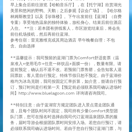
早上集合后前往游览【哈帕音乐厅】，在【托宁湖】欣赏湖光
美景和悠闲的野鸭、天鹅；之后参观【议会广场】、【哈尔格
林姆斯教堂】以及【珍珠楼】。下午出发前往【蓝湖】（自费
专案）享受地热温泉的独特体验，放松身心。结束后前往酒店
入住。 **注：若本团有拼线客人，市区游览结束后，将会先
前往机场接机，然后再前往蓝湖。
参考住宿：雷克雅维克或其周边酒店 早午晚餐自理：不包
含。自由选择
**温馨提示：我司预留的蓝湖门票为Comfort舒适套票（温
泉准入+使用毛巾+任意一杯饮品+面膜一份），数量有限。请
提前预定，确认后不退不改。若预留门票售罄，会告知客人退
回票款，客人需自行预定。特殊节假日恕不预定。由于蓝湖价
格均为冰岛克朗，我司按固定汇率折算，如介意，烦请自行预
订，预订时间是行程第一天【预定前必须联系我司确认进场时
间】http://www.bluelagoon.com 详询请咨询我司。
**特别注意：由于蓝湖官方规定团队进入景点需走团队通
道，且每个团队时间不固定，我司持有少量Comfort类型团
队门票，您可在报名时选择由我司代订蓝湖温泉团队票的服
务，届时导游会根据团队票时间安排入场。若您自行预订，请
必须联系我司确认进场时间。若由于您自行预订蓝湖门票，与