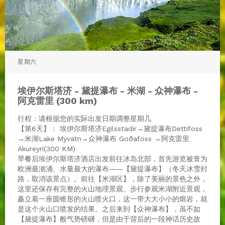
星期六
埃伊尔斯塔济 - 黛提瀑布 - 米湖 - 众神瀑布 -
阿克雷里 (300 km)
行程：请根据您的实际出发日期调整星期几
【第6天】： 埃伊尔斯塔济Egilsstadir→黛提瀑布Dettifoss
→米湖Lake Myvatn→众神瀑布 Goðafoss →阿克雷里
Akureyri(300 KM)
早餐后埃伊尔斯塔济酒店出发前往冰岛北部，首先游览被誉为
欧洲最汹涌、水量最大的瀑布——【黛提瀑布】（冬天冰雪封
路，取消该景点）。前往【米湖区】，除了美丽的景色之外，
这里还保存有完整的火山地理景观。步行参观米湖附近景观，
矗立着一座圆锥形的火山喷火口，这一带大大小小的熔岩，就
是这个火山口喷发的结果。之后来到【众神瀑布】，虽不如
【黛提瀑布】般气势磅礴，但是由于背后的一段神话历史故