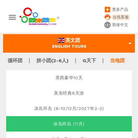
add_box
更多产品
menu
在线客服
language
简体中文
英文团
arrow_drop_down
ENGLISH TOURS
|
|
|
循环团
拼小团(2-6人)
G天下
当地团
美西豪华10天
美东经典6天游
冰岛环岛 (8-10/12月/2027年2-3)
冰岛环岛 (11月)