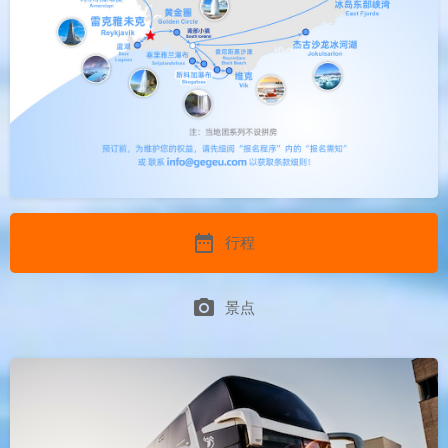
date_range
行程
photo_camera
景点