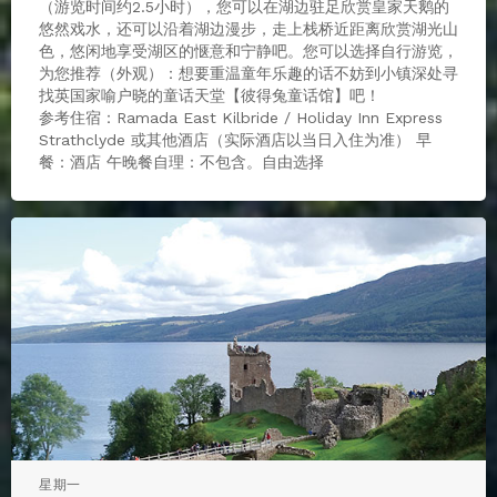
（游览时间约2.5小时），您可以在湖边驻足欣赏皇家天鹅的
悠然戏水，还可以沿着湖边漫步，走上栈桥近距离欣赏湖光山
色，悠闲地享受湖区的惬意和宁静吧。您可以选择自行游览，
为您推荐（外观）：想要重温童年乐趣的话不妨到小镇深处寻
找英国家喻户晓的童话天堂【彼得兔童话馆】吧！
参考住宿：Ramada East Kilbride / Holiday Inn Express
Strathclyde 或其他酒店（实际酒店以当日入住为准） 早
餐：酒店 午晚餐自理：不包含。自由选择
星期一