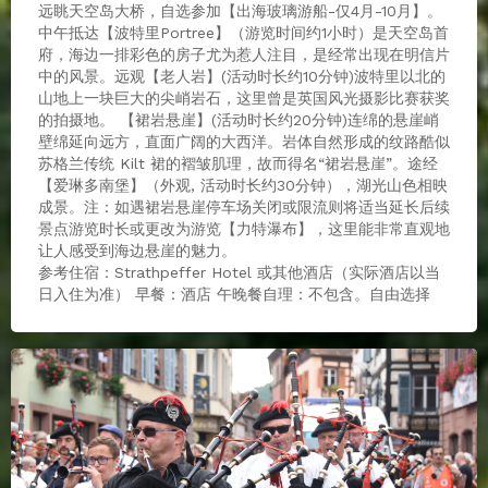
远眺天空岛大桥，自选参加【出海玻璃游船-仅4月-10月】。
中午抵达【波特里Portree】（游览时间约1小时）是天空岛首
府，海边一排彩色的房子尤为惹人注目，是经常出现在明信片
中的风景。远观【老人岩】(活动时长约10分钟)波特里以北的
山地上一块巨大的尖峭岩石，这里曾是英国风光摄影比赛获奖
的拍摄地。 【裙岩悬崖】(活动时长约20分钟)连绵的悬崖峭
壁绵延向远方，直面广阔的大西洋。岩体自然形成的纹路酷似
苏格兰传统 Kilt 裙的褶皱肌理，故而得名“裙岩悬崖”。途经
【爱琳多南堡】（外观, 活动时长约30分钟），湖光山色相映
成景。注：如遇裙岩悬崖停车场关闭或限流则将适当延长后续
景点游览时长或更改为游览【力特瀑布】，这里能非常直观地
让人感受到海边悬崖的魅力。
参考住宿：Strathpeffer Hotel 或其他酒店（实际酒店以当
日入住为准） 早餐：酒店 午晚餐自理：不包含。自由选择