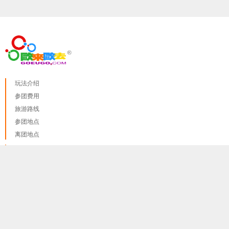
玩法介绍
参团费用
旅游路线
参团地点
离团地点
红线
我们只使用 cookies来提供最佳体验, 并不会追踪您的任何个人
蓝线
done
讯息
更多资料讯息
绿线
紫线 A
紫线 B
黄线
橙线