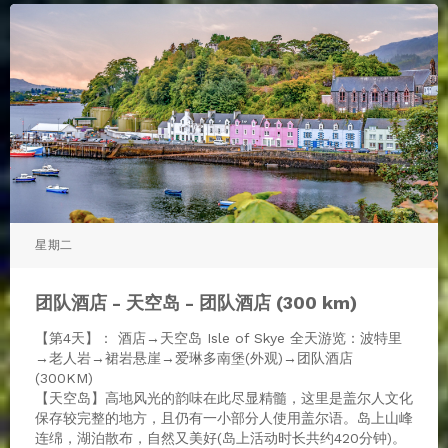
星期二
团队酒店 - 天空岛 - 团队酒店 (300 km)
【第4天】： 酒店→天空岛 Isle of Skye 全天游览：波特里
→老人岩→裙岩悬崖→爱琳多南堡(外观)→团队酒店
(300KM)
【天空岛】高地风光的韵味在此尽显精髓，这里是盖尔人文化
保存较完整的地方，且仍有一小部分人使用盖尔语。岛上山峰
连绵，湖泊散布，自然又美好(岛上活动时长共约420分钟)。