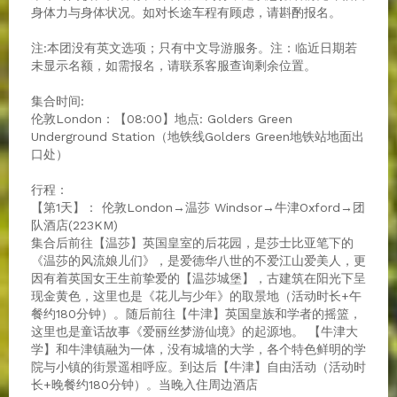
身体力与身体状况。如对长途车程有顾虑，请斟酌报名。
注:本团没有英文选项；只有中文导游服务。注：临近日期若
未显示名额，如需报名，请联系客服查询剩余位置。
集合时间:
伦敦London：【08​​:00】地点: Golders Green
Underground Station（地铁线Golders Green地铁站地面出
口处）
行程：
【第1天】： 伦敦London→温莎 Windsor→牛津Oxford→团
队酒店(223KM)
集合后前往【温莎】英国皇室的后花园，是莎士比亚笔下的
《温莎的风流娘儿们》，是爱德华八世的不爱江山爱美人，更
因有着英国女王生前挚爱的【温莎城堡】，古建筑在阳光下呈
现金黄色，这里也是《花儿与少年》的取景地（活动时长+午
餐约180分钟）。随后前往【牛津】英国皇族和学者的摇篮，
这里也是童话故事《爱丽丝梦游仙境》的起源地。 【牛津大
学】和牛津镇融为一体，没有城墙的大学，各个特色鲜明的学
院与小镇的街景遥相呼应。到达后【牛津】自由活动（活动时
长+晚餐约180分钟）。当晚入住周边酒店