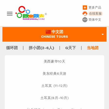
add_box
更多产品
menu
在线客服
language
简体中文
中文团
arrow_drop_down
CHINESE TOURS
|
|
|
循环团
拼小团(2-6人)
G天下
当地团
美西豪华10天
美东经典6天游
土耳其 (11-12月)
土耳其(8月-10月)