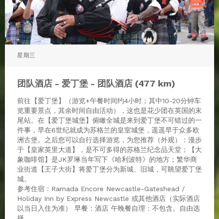
星期三
团队酒店 - 爱丁堡 - 团队酒店 (477 km)
前往【爱丁堡】（游览+午餐时间约4小时；其中10-20分钟车
览重要景点，其余时间自由活动），这也是花少团在英国的末
尾站。在【爱丁堡城堡】俯瞰全城是来到爱丁堡不可错过的一
件事，早在6世纪就成为苏格兰的皇室城堡，遥遥早于众多欧
洲古堡。之后您可以自行选择游览，为您推荐（外观）：漫步
于【皇家英里大道】，是不可多得的苏格兰纪念品天堂；【大
象咖啡馆】是JK罗琳当年写下《哈利波特》的地方；繁华商
业街道【王子大街】将爱丁堡分为新城、旧城，可眺望爱丁堡
城。
参考住宿：Ramada Encore Newcastle-Gateshead /
Holiday Inn by Express Newcastle 或其他酒店（实际酒店
以当日入住为准） 早餐：酒店 午晚餐自理：不包含。自由选
择