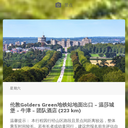
photo_camera
景点
星期六
伦敦Golders Green地铁站地面出口 - 温莎城
堡 - 牛津 - 团队酒店 (223 km)
温馨提示： 本行程因行经山区路段且景点间距离较远，整体
乘车时间较长。若有长者或幼童同行，建议您报名前先评估自