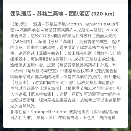
团队酒店 - 苏格兰高地 - 团队酒店 (320 km)
【第3天】：酒店→苏格兰高地Scottish Highlands &A82(车
览)→葛籣科峡谷→葛籣芬南高架桥→尼斯湖→酒店(320KM)
集合出发，途经007系列电影取景地拥有苏格兰美丽风景的
【A82公路】，车览【苏格兰高地】，拥有古老的城堡、起伏
的山脉、自由生长的动物，这里满足了你对苏格兰所有的想
像。途經穿越【葛籣科峡谷】，曾出现在电影《勇敢的心》拍
摄场景中，可以看到淡泊美丽的Tulla湖和三姐妹山的雄伟。
途经服务区用午餐。远观【葛籣芬南铁路高架桥】外观，约
30分钟《哈利波特与密室》中霍格华兹快车和飞翔的蓝色福
特轿车穿过西部高地的场景，便是在高架桥拍摄的。随后抵达
【尼斯湖】（游览时间约1小时）您可以驻足尼斯湖边散步，
也可以自选乘坐【观光游船】（根据季节和班次可能调整）和
入内参观【厄克特城堡】，这是一座历史可追溯至13世纪的中
世纪城堡遗址，现为苏格兰重要古迹，从城堡上可以饱览尼斯
湖的自然风光。
参考住宿：Strathpeffer Hotel 或其他酒店（实际酒店以当
日入住为准） 早餐：酒店 午晚餐自理：不包含。自由选择