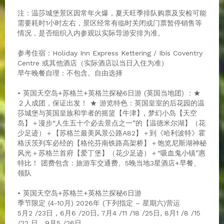
注：温莎城堡景区因常年火爆，夏天旺季排队购票及安检可能
需要耗时1小时左右，景区经常有临时关闭或门票暂停销售等
情况，是否组织入内参观以实际导游安排为准。
参考住宿：Holiday Inn Express Kettering / Ibis Coventry
Centre 或其他酒店（实际酒店以当日入住为准）
早午晚餐自理：不包含。自由选择
• 英国天空岛+苏格兰+英格兰探秘6日游 (英国当地团) ：★
２人成团，保证出发！ ★ 游览特色：英国皇室的后花园的温
莎城堡与英国皇族和学者的摇篮【牛津】, 梦幻小岛【天空
岛】＋漫步“人生五十个必去景点之一”的【温德米尔湖】（花
少足迹）＋【苏格兰最美风景公路A82】＋到《哈利波特》霍
格沃茨列车必经的【格伦芬南铁路高架桥】＋饱览尼斯湖神秘
风光＋苏格兰首府【爱丁堡】（花少足迹）＋“吸血鬼小镇”惠
特比！ 团费包含：旅游车交通费、5晚当地3星酒店+早餐、
领队
• 英国天空岛+苏格兰+英格兰探秘6日游
季节限定 (4-10月) 2026年 (下列指定 – 星期六)营运
5月2 /23日 , 6月6 /20日, 7月4 /11 /18 /25日, 8月1 /8 /15
/22 日 , 9月5 /26日