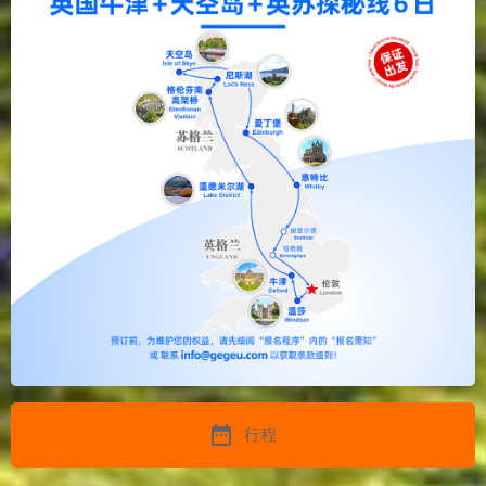
date_range
行程