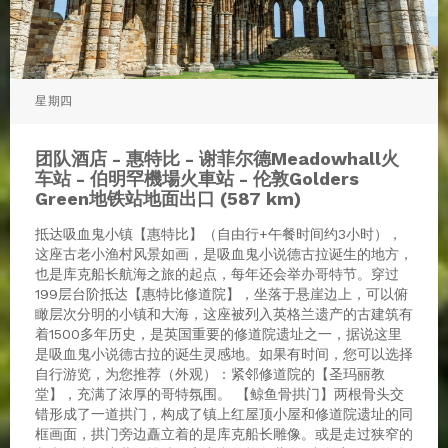
星期四
团队酒店 - 惠特比 - 谢菲尔德Meadowhall火
车站 - 伯明罕機場火車站 - 伦敦Golders
Green地铁站地面出口 (587 km)
抵达吸血鬼小镇【惠特比】（自由行+午餐时间约3小时），
这座古老小渔村风景如画，是吸血鬼小说德古拉诞生的地方，
也是库克船长航海之旅的起点，每年还会举办哥特节。穿过
199层台阶抵达【惠特比修道院】，坐落于悬崖边上，可以俯
瞰层次分明的小镇和大海，这座被列入英格兰遗产的古建筑有
着1500多年历史，是英国重要的修道院遗址之一，据说这里
是吸血鬼小说德古拉的诞生灵感地。如果有时间，您可以选择
自行游览，为您推荐（外观）：紧邻修道院的【圣玛丽教
堂】，充满了浓厚的哥特氛围。 【鲸鱼骨拱门】两根骨头交
错形成了一道拱门，构成了镇上红屋顶小屋和修道院遗址的同
框画面，拱门旁边矗立着的是库克船长雕像。或是走过狭窄的