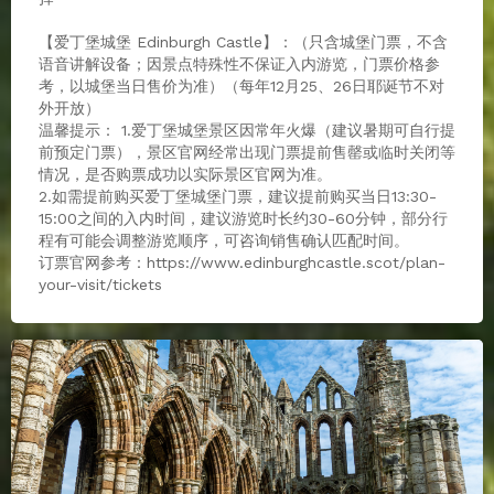
【爱丁堡城堡 Edinburgh Castle】：（只含城堡门票，不含
语音讲解设备；因景点特殊性不保证入内游览，门票价格参
考，以城堡当日售价为准）（每年12月25、26日耶诞节不对
外开放）
温馨提示： 1.爱丁堡城堡景区因常年火爆（建议暑期可自行提
前预定门票），景区官网经常出现门票提前售罄或临时关闭等
情况，是否购票成功以实际景区官网为准。
2.如需提前购买爱丁堡城堡门票，建议提前购买当日13:30-
15:00之间的入内时间，建议游览时长约30-60分钟，部分行
程有可能会调整游览顺序，可咨询销售确认匹配时间。
订票官网参考：https://www.edinburghcastle.scot/plan-
your-visit/tickets